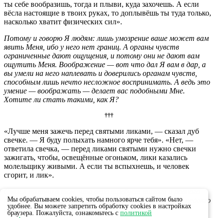
ты себе вообразишь, тогда и плыви, куда захочешь. А если
вёсла настоящие в твоих руках, то доплывёшь ты туда только,
насколько хватит физических сил».
Потому и говорю Я людям: лишь умозрение ваше может вам
явить Меня, ибо у него нет границ. А органы чувств
ограниченные дают ощущения, и потому они не дают вам
ощутить Меня. Воображение — вот что дал Я вам в дар, а
вы умели на него наплевать и доверились органам чувств,
способным лишь нечто несложное воспринимать. А ведь это
умение — воображать — делает вас подобными Мне.
Хотите ли стать такими, как Я?
†††
«Лучше меня зажечь перед святыми ликами, — сказал дуб
свечке. — Я буду полыхать намного ярче тебя». «Нет, —
ответила свечка, — перед ликами святыми нужно свечки
зажигать, чтобы, освещённые огоньком, лики казались
молельщику живыми. А если ты вспыхнешь, и человек
сгорит, и лик».
Смысл притчи в том, что вера требует тихого и ровного
Мы обрабатываем cookies, чтобы пользоваться сайтом было
огня в душе. Пожар — это неумно. Пожар полыхает недолго
удобнее. Вы можете запретить обработку cookies в настройках
и оставляет после себя лишь золу.
браузера. Пожалуйста, ознакомьтесь с
политикой