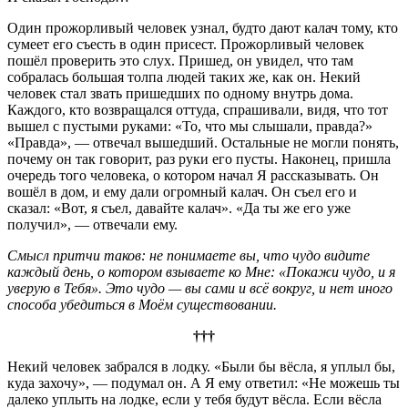
Один прожорливый человек узнал, будто дают калач тому, кто
сумеет его съесть в один присест. Прожорливый человек
пошёл проверить это слух. Пришед, он увидел, что там
собралась большая толпа людей таких же, как он. Некий
человек стал звать пришедших по одному внутрь дома.
Каждого, кто возвращался оттуда, спрашивали, видя, что тот
вышел с пустыми руками: «То, что мы слышали, правда?»
«Правда», — отвечал вышедший. Остальные не могли понять,
почему он так говорит, раз руки его пусты. Наконец, пришла
очередь того человека, о котором начал Я рассказывать. Он
вошёл в дом, и ему дали огромный калач. Он съел его и
сказал: «Вот, я съел, давайте калач». «Да ты же его уже
получил», — отвечали ему.
Смысл притчи таков: не понимаете вы, что чудо видите
каждый день, о котором взываете ко Мне: «Покажи чудо, и я
уверую в Тебя». Это чудо — вы сами и всё вокруг, и нет иного
способа убедиться в Моём существовании.
†††
Некий человек забрался в лодку. «Были бы вёсла, я уплыл бы,
куда захочу», — подумал он. А Я ему ответил: «Не можешь ты
далеко уплыть на лодке, если у тебя будут вёсла. Если вёсла