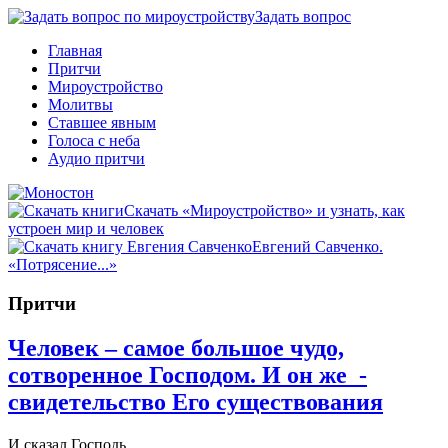
Задать вопрос
Главная
Притчи
Мироустройство
Молитвы
Ставшее явным
Голоса с неба
Аудио притчи
Скачать «Мироустройство» и узнать, как
устроен мир и человек
Евгений Савченко.
«Потрясение...»
Притчи
Человек – самое большое чудо,
сотворенное Господом. И он же -
свидетельство Его существования
И сказал Господь…