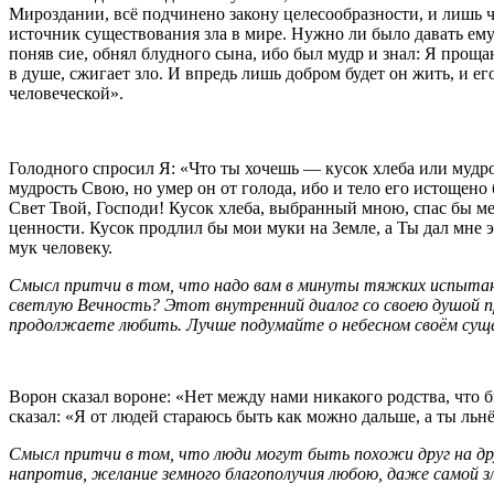
Мироздании, всё подчинено закону целесообразности, и лишь ч
источник существования зла в мире. Нужно ли было давать ему
поняв сие, обнял блудного сына, ибо был мудр и знал: Я проща
в душе, сжигает зло. И впредь лишь добром будет он жить, и е
человеческой».
Голодного спросил Я: «Что ты хочешь — кусок хлеба или мудро
мудрость Свою, но умер он от голода, ибо и тело его истощено
Свет Твой, Господи! Кусок хлеба, выбранный мною, спас бы ме
ценности. Кусок продлил бы мои муки на Земле, а Ты дал мне 
мук человеку.
Смысл притчи в том, что надо вам в минуты тяжких испытани
светлую Вечность? Этот внутренний диалог со своею душой прин
продолжаете любить. Лучше подумайте о небесном своём сущес
Ворон сказал вороне: «Нет между нами никакого родства, что
сказал: «Я от людей стараюсь быть как можно дальше, а ты ль
Смысл притчи в том, что люди могут быть похожи друг на дру
напротив, желание земного благополучия любою, даже самой зл