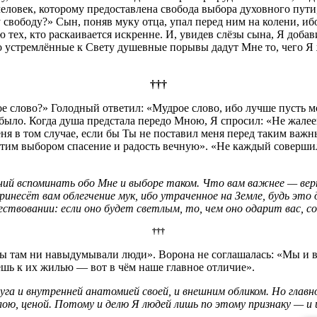
еловек, которому предоставлена свобода выбора духовного пути
 свободу?» Сын, поняв муку отца, упал перед ним на колени, иб
ю тех, кто раскаивается искренне. И, увидев слёзы сына, Я доба
го устремлённые к Свету душевные порывы дадут Мне то, чего Я 
†††
е слово?» Голодный ответил: «Мудрое слово, ибо лучше пусть мо
 было. Когда душа предстала передо Мною, Я спросил: «Не жалее
ня в том случае, если бы Ты не поставил меня перед таким важн
этим выбором спасение и радость вечную». «Не каждый совершил
й вспоминать обо Мне и выборе таком. Что вам важнее — верн
есёт вам облегчение мук, ибо утраченное на Земле, будь это да
твовании: если оно будет светлым, то, чем оно одарит вас, со
†††
 бы там ни навыдумывали люди». Ворона не соглашалась: «Мы и
нёшь к их жилью — вот в чём наше главное отличие».
га и внутренней анатомией своей, и внешним обликом. Но главн
ою, ценой. Потому и делю Я людей лишь по этому признаку — и 