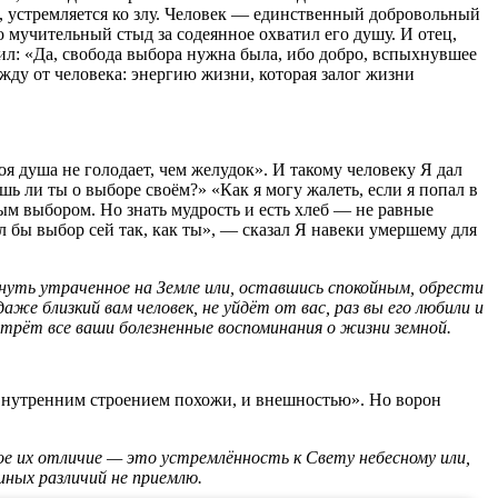
, устремляется ко злу. Человек — единственный добровольный
о мучительный стыд за содеянное охватил его душу. И отец,
вил: «Да, свобода выбора нужна была, ибо добро, вспыхнувшее
жду от человека: энергию жизни, которая залог жизни
я душа не голодает, чем желудок». И такому человеку Я дал
шь ли ты о выборе своём?» «Как я могу жалеть, если я попал в
ым выбором. Но знать мудрость и есть хлеб — не равные
 бы выбор сей так, как ты», — сказал Я навеки умершему для
уть утраченное на Земле или, оставшись спокойным, обрести
же близкий вам человек, не уйдёт от вас, раз вы его любили и
трёт все ваши болезненные воспоминания о жизни земной.
 внутренним строением похожи, и внешностью». Но ворон
ое их отличие — это устремлённость к Свету небесному или,
иных различий не приемлю.