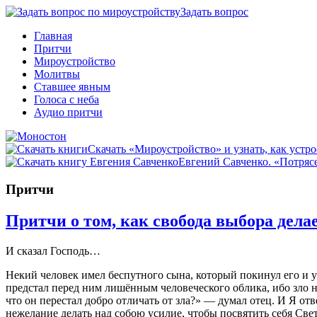
Задать вопрос
Главная
Притчи
Мироустройство
Молитвы
Ставшее явным
Голоса с неба
Аудио притчи
Скачать «Мироустройство» и узнать, как устро
Евгений Савченко. «Потрясе
Притчи
Притчи о том, как свобода выбора дела
И сказал Господь…
Некий человек имел беспутного сына, который покинул его и у
предстал перед ним лишённым человеческого облика, ибо зло на
что он перестал добро отличать от зла?» — думал отец. И Я отв
нежелание делать над собою усилие, чтобы посвятить себя Све