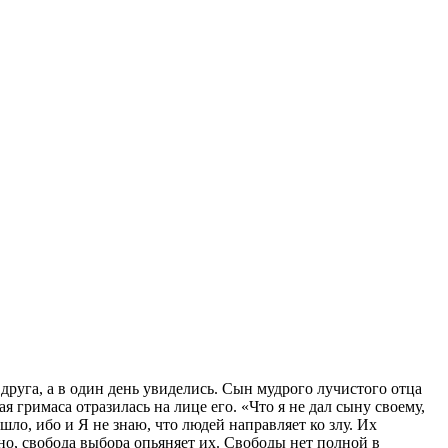
друга, а в один день увиделись. Сын мудрого лучистого отца
 гримаса отразилась на лице его. «Что я не дал сыну своему,
ошло, ибо и Я не знаю, что людей направляет ко злу. Их
но, свобода выбора опьяняет их. Свободы нет полной в