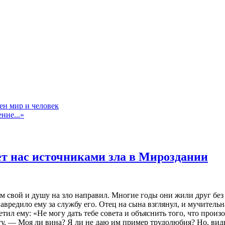
ен мир и человек
ние...»
ет нас источниками зла в Мироздании
м свой и душу на зло направил. Многие годы они жили друг без 
вредило ему за службу его. Отец на сына взглянул, и мучительная
етил ему: «Не могу дать тебе совета и объяснить того, что произ
ту, — Моя ли вина? Я ли не даю им пример трудолюбия? Но, вид