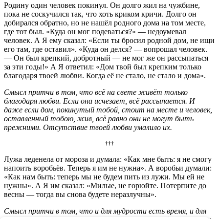
Родину один человек покинул. Он долго жил на чужбине,
пока не соскучился так, что хоть криком кричи. Долго он
добирался обратно, но не нашёл родного дома на том месте,
где тот был. «Куда он мог подеваться?» — недоумевал
человек. А Я ему сказал: «Если ты бросил родной дом, не ищи
его там, где оставил». «Куда он делся? — вопрошал человек.
— Он был крепкий, добротный — не мог же он рассыпаться
за эти годы!» А Я ответил: «Дом твой был крепким только
благодаря твоей любви. Когда её не стало, не стало и дома».
Смысл притчи в том, что всё на свете живёт только
благодаря любви. Если она исчезает, всё рассыпается. И
даже если дом, покинутый тобой, стоит на месте и человек,
оставленный тобою, жив, всё равно они не могут быть
прежними. Отсутствие твоей любви умалило их.
†††
Лужа леденела от мороза и думала: «Как мне быть: я не смогу
напоить воробьёв. Теперь я им не нужна». А воробьи думали:
«Как нам быть: теперь мы не будем пить из лужи. Мы ей не
нужны». А Я им сказал: «Милые, не горюйте. Потерпите до
весны — тогда вы снова будете неразлучны».
Смысл притчи в том, что и для мудрости есть время, и для