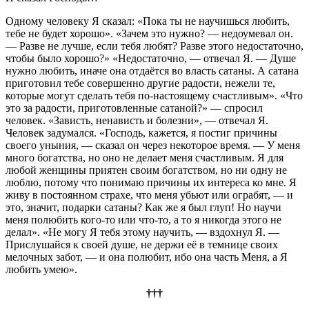
Одному человеку Я сказал: «Пока ты не научишься любить,
тебе не будет хорошо». «Зачем это нужно? — недоумевал он.
— Разве не лучше, если тебя любят? Разве этого недостаточно,
чтобы было хорошо?» «Недостаточно, — отвечал Я. — Душе
нужно любить, иначе она отдаётся во власть сатаны. А сатана
приготовил тебе совершенно другие радости, нежели те,
которые могут сделать тебя по-настоящему счастливым». «Что
это за радости, приготовленные сатаной?» — спросил
человек. «Зависть, ненависть и болезни», — отвечал Я.
Человек задумался. «Господь, кажется, я постиг причины
своего уныния, — сказал он через некоторое время. — У меня
много богатства, но оно не делает меня счастливым. Я для
любой женщины приятен своим богатством, но ни одну не
люблю, потому что понимаю причины их интереса ко мне. Я
живу в постоянном страхе, что меня убьют или ограбят, — и
это, значит, подарки сатаны? Как же я был глуп! Но научи
меня полюбить кого-то или что-то, а то я никогда этого не
делал». «Не могу Я тебя этому научить, — вздохнул Я. —
Прислушайся к своей душе, не держи её в темнице своих
мелочных забот, — и она полюбит, ибо она часть Меня, а Я
любить умею».
†††