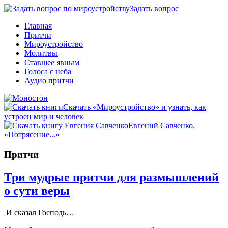
Задать вопрос
Главная
Притчи
Мироустройство
Молитвы
Ставшее явным
Голоса с неба
Аудио притчи
Скачать «Мироустройство» и узнать, как
устроен мир и человек
Евгений Савченко.
«Потрясение...»
Притчи
Три мудрые притчи для размышлений
о сути веры
И сказал Господь…