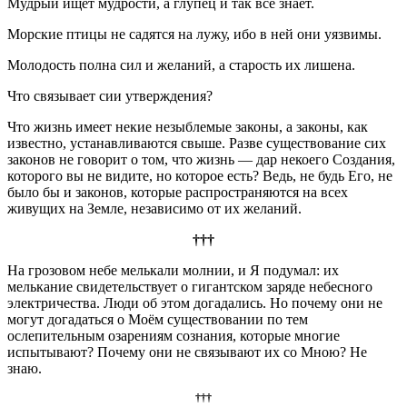
Мудрый ищет мудрости, а глупец и так всё знает.
Морские птицы не садятся на лужу, ибо в ней они уязвимы.
Молодость полна сил и желаний, а старость их лишена.
Что связывает сии утверждения?
Что жизнь имеет некие незыблемые законы, а законы, как
известно, устанавливаются свыше. Разве существование сих
законов не говорит о том, что жизнь — дар некоего Создания,
которого вы не видите, но которое есть? Ведь, не будь Его, не
было бы и законов, которые распространяются на всех
живущих на Земле, независимо от их желаний.
†††
На грозовом небе мелькали молнии, и Я подумал: их
мелькание свидетельствует о гигантском заряде небесного
электричества. Люди об этом догадались. Но почему они не
могут догадаться о Моём существовании по тем
ослепительным озарениям сознания, которые многие
испытывают? Почему они не связывают их со Мною? Не
знаю.
†††