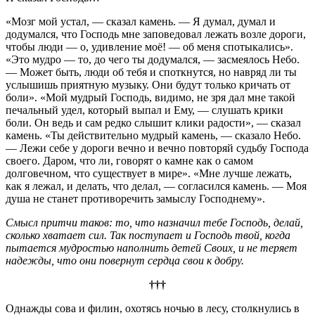
«Мозг мой устал, — сказал камень. — Я думал, думал и
додумался, что Господь мне заповедовал лежать возле дороги,
чтобы люди — о, удивление моё! — об меня спотыкались».
«Это мудро — то, до чего ты додумался, — засмеялось Небо.
— Может быть, люди об тебя и споткнутся, но навряд ли ты
услышишь приятную музыку. Они будут только кричать от
боли». «Мой мудрый Господь, видимо, не зря дал мне такой
печальный удел, который выпал и Ему, — слушать крики
боли. Он ведь и сам редко слышит клики радости», — сказал
камень. «Ты действительно мудрый камень, — сказало Небо.
— Лежи себе у дороги вечно и вечно повторяй судьбу Господа
своего. Даром, что ли, говорят о камне как о самом
долговечном, что существует в мире». «Мне лучше лежать,
как я лежал, и делать, что делал, — согласился камень. — Моя
душа не станет противоречить замыслу Господнему».
Смысл притчи таков: то, что назначил тебе Господь, делай,
сколько хватает сил. Так поступает и Господь твой, когда
пытается мудростью наполнить детей Своих, и не теряет
надежды, что они повернут сердца свои к добру.
†††
Однажды сова и филин, охотясь ночью в лесу, столкнулись в