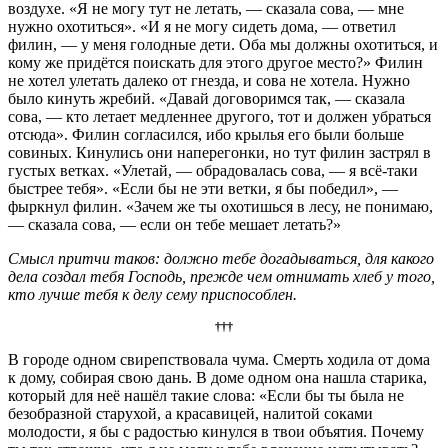
воздухе. «Я не могу тут не летать, — сказала сова, — мне
нужно охотиться». «И я не могу сидеть дома, — ответил
филин, — у меня голодные дети. Оба мы должны охотиться, и
кому же придётся поискать для этого другое место?» Филин
не хотел улетать далеко от гнезда, и сова не хотела. Нужно
было кинуть жребий. «Давай договоримся так, — сказала
сова, — кто летает медленнее другого, тот и должен убраться
отсюда». Филин согласился, ибо крылья его были больше
совиных. Кинулись они наперегонки, но тут филин застрял в
густых ветках. «Улетай, — обрадовалась сова, — я всё-таки
быстрее тебя». «Если бы не эти ветки, я бы победил», —
фыркнул филин. «Зачем же ты охотишься в лесу, не понимаю,
— сказала сова, — если он тебе мешает летать?»
Смысл притчи таков: должно тебе догадываться, для какого
дела создал тебя Господь, прежде чем отнимать хлеб у того,
кто лучше тебя к делу сему приспособлен.
†††
В городе одном свирепствовала чума. Смерть ходила от дома
к дому, собирая свою дань. В доме одном она нашла старика,
который для неё нашёл такие слова: «Если бы ты была не
безобразной старухой, а красавицей, налитой соками
молодости, я бы с радостью кинулся в твои объятия. Почему