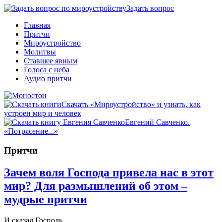
Задать вопрос
Главная
Притчи
Мироустройство
Молитвы
Ставшее явным
Голоса с неба
Аудио притчи
Скачать «Мироустройство» и узнать, как
устроен мир и человек
Евгений Савченко.
«Потрясение...»
Притчи
Зачем воля Господа привела нас в этот
мир? Для размышлений об этом –
мудрые притчи
И сказал Господь…