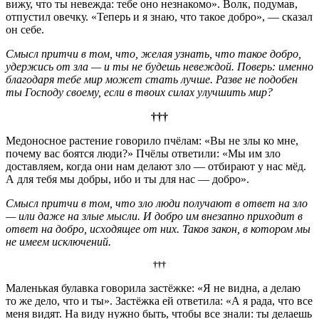
вижу, что ты невежда: тебе оно незнакомо». Волк, подумав,
отпустил овечку. «Теперь и я знаю, что такое добро», — сказал
он себе.
Смысл притчи в том, что, желая узнать, что такое добро,
удержись от зла — и ты не будешь невеждой. Поверь: именно
благодаря тебе мир может стать лучше. Разве не подобен
ты Господу своему, если в твоих силах улучшить мир?
†††
Медоносное растение говорило пчёлам: «Вы не злы ко мне,
почему вас боятся люди?» Пчёлы ответили: «Мы им зло
доставляем, когда они нам делают зло — отбирают у нас мёд.
А для тебя мы добры, ибо и ты для нас — добро».
Смысл притчи в том, что зло люди получают в ответ на зло
— или даже на злые мысли. И добро им внезапно приходит в
ответ на добро, исходящее от них. Таков закон, в котором мы
не имеем исключений.
†††
Маленькая булавка говорила застёжке: «Я не видна, а делаю
то же дело, что и ты». Застёжка ей ответила: «А я рада, что все
меня видят. На виду нужно быть, чтобы все знали: ты делаешь