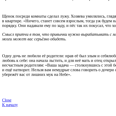
Щенок посреди комнаты сделал лужу. Хозяева умилялись, глядя 
в квартире. «Ничего, станет совсем взрослым, тогда уж будем н
порядку. Они надавали ему по заду, и пёс так их покусал, что х
Смысл притчи в том, что привычки нужно вырабатывать с мла
мозги может вас серьёзно обидеть.
Одну дочь не любили её родители: нрав её был злым и себялюб
любовь к себе: она начала льстить, и для неё мать и отец откр
несчастным родителям: «Ваша задача — столкнувшись с этой бол
и ещё натворит. Нельзя вам немудрые слова говорить о дочери 
убережёт вас от лишних мук на Небе».
Close
К началу