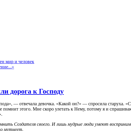
ен мир и человек
ние...»
ли дорога к Господу
спода», — отвечала девочка. «Какой он?» — спросила старуха. 
 помнит этого. Мне скоро улетать к Нему, потому я и спрашиваю
».
мнить Создателя своего. И лишь мудрые люди умеют воспринима
ло мутнеет.