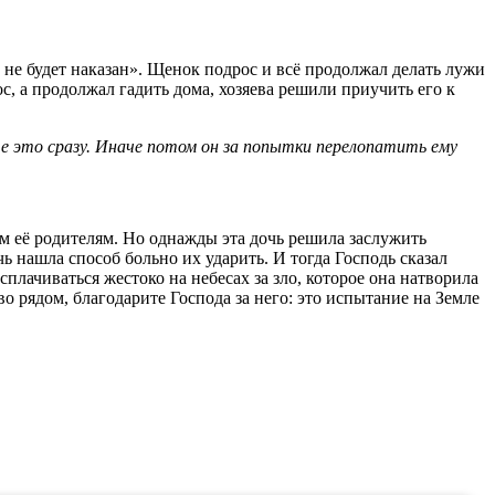
 не будет наказан». Щенок подрос и всё продолжал делать лужи
ос, а продолжал гадить дома, хозяева решили приучить его к
 это сразу. Иначе потом он за попытки перелопатить ему
м её родителям. Но однажды эта дочь решила заслужить
очь нашла способ больно их ударить. И тогда Господь сказал
плачиваться жестоко на небесах за зло, которое она натворила
о рядом, благодарите Господа за него: это испытание на Земле