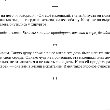
†††
на него, и говорили: «Он ещё маленький, глупый, пусть он пока
аказывать», — твердили хозяева, жалея собачку. Когда же он выр
озяева очутились у хирургов.
денчества. Если вы хотите приобщить малыша к вере, делайте
†††
ивым. Такую душу вложил в неё ангел: эта дочь была испытание
ыли свои сердца. Однако чуда не произошло: эта маленькая злая д
ью, не отчаиваться и не клясть свою дочь. И так ей придётся рас
своей — она вам в жизни испытание. Имея такое злобное существ
†††