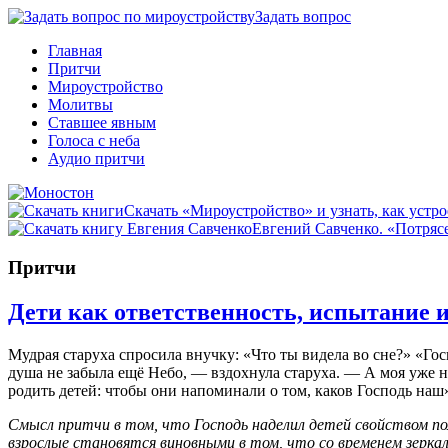
Задать вопрос
Главная
Притчи
Мироустройство
Молитвы
Ставшее явным
Голоса с неба
Аудио притчи
Скачать «Мироустройство» и узнать, как устро
Евгений Савченко. «Потрясе
Притчи
Дети как ответственность, испытание и
Мудрая старуха спросила внучку: «Что ты видела во сне?» «Го
душа не забыла ещё Небо, — вздохнула старуха. — А моя уже не
родить детей: чтобы они напоминали о том, каков Господь наш
Смысл притчи в том, что Господь наделил детей свойством по
взрослые становятся виновными в том, что со временем зерка