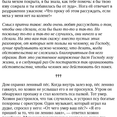
была мехом покрыта, я бы знала, как тебе помочь: я бы твою
язву сожрала и ты избавилась бы от зуда». Нога ей отвечает в
раздражении ужасном: «Что проку об этом рассуждать, если
меха у меня нет на колене!»
Смысл притчи таков: люди очень любят рассуждать о том,
чтобы они сделали, если бы было то-то и так-то. Но
поскольку то-то и так-то не случилось, они ничего и не
сделали. На это вам так скажу: вместо пустых этих
разговоров, от которых нет пользы ни человеку, ни Господу,
лучше придумывать нужно человеку, что делать, когда
обстоятельства не сложились благоприятным для него
образом. Вот это умственное напряжение даст Господу лозу
жизни, и в следующий раз Он постарается так организовать
обстоятельства, чтобы человек мог действовать без помех.
†††
Дом охранял ленивый пёс. Когда внутрь залез вор, пёс лениво
гавкнул, но хозяин не услышал его и не проснулся. Утром он
обнаружил пропажу и стал колотить пса палкой. Тот умер.
Хозяин расстроился, что так случилось, и устроил псу богатые
похороны с оркестром. Один музыкант, который играл на
дудке, спросил у него: «От чего умер ваш пёс?» «Я его
пришиб за то, что он лениво лаял», — ответил хозяин