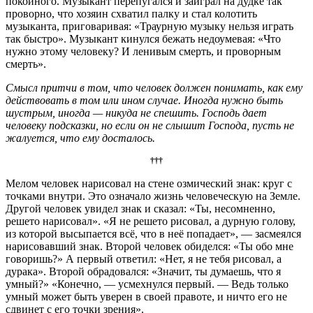
покойного. Музыкант перепугался и заиграл на дудке так
проворно, что хозяин схватил палку и стал колотить
музыканта, приговаривая: «Траурную музыку нельзя играть
так быстро». Музыкант кинулся бежать недоумевая: «Что
нужно этому человеку? И ленивым смерть, и проворным
смерть».
Смысл притчи в том, что человек должен понимать, как ему
действовать в том или ином случае. Иногда нужно быть
шустрым, иногда — никуда не спешить. Господь дает
человеку подсказки, но если он не слышит Господа, пусть не
жалуется, что ему досталось.
†††
Мелом человек нарисовал на стене озмический знак: круг с
точками внутри. Это означало жизнь человеческую на Земле.
Другой человек увидел знак и сказал: «Ты, несомненно,
решето нарисовал». «Я не решето рисовал, а дурную голову,
из которой высыпается всё, что в неё попадает», — засмеялся
нарисовавший знак. Второй человек обиделся: «Ты обо мне
говоришь?» А первый ответил: «Нет, я не тебя рисовал, а
дурака». Второй обрадовался: «Значит, ты думаешь, что я
умный?» «Конечно, — усмехнулся первый. — Ведь только
умный может быть уверен в своей правоте, и ничто его не
сдвинет с его точки зрения».