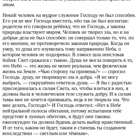
этом.
Некий человек на мудрое служение Господу не был способен.
Его ум не мог Господа вместить, ибо так он был воспитан:
родители его говорили ребёнку, что не Господь, а законы
природы властвуют миром. Человек не творил зла, но и на
добрые дела не был способен: он совершал только то, что, по
его мнению, не противоречило законам природы. Когда он
умер, то душа его изумилась тому напряжению Неба, о
котором человек не подозревал. В озмосе шла неистовая
бойня: Свет сражался с тьмою. Душа не могла поверить в то,
что Небо — это жизнь не менее реальная, чем физическая
жизнь на Земле. «Чью сторону ты примешь?» — спросил
Господь душу, не творившую зла и добра. «Я не могу
выбрать, — сокрушённо ответила душа. — Я бы с радостью
присоединилась к силам Света, но, чтобы влиться в них, я
должна была в человеческом теле служить добру. И к силам
тьмы мне не хочется примыкать, ведь я не творила зла. Что
мне делать, Господи?» И Господь ответил: «Нет в Небе
нейтральной полосы обитания, потому испытания тебе
предстоят в лунных обителях, и будут они таковы:
ежесекундно ты должна будешь делать выбор нравственный.
И от того, каким он будет, таким и станешь ты созданием
впоследствии — светлым или тёмным».