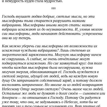
и немудрость иудея стала мудростью.
†††
Господь внушает людям добрые, светлые мысли, но эти
мыслеформы тьма старается разрушить низкими
вибрациями. Мыслеформы иными могут стать: низкие
вибрации искажают их до неузнаваемости. И, уловив мозгом
сии мыслеформы, люди начинают действовать: устремлены
они ко злу теперь.
Как можно уберечь сии мыслеформы от возможности их
искажения чуждыми вибрациями? Лишь степенью их
энергетической заряженности. Могучую мыслеформу ничем
не сокрушишь. А слабые, не очень отчётливые могут
подвергнуться искажению. Но сие замкнутый круг: для того
чтобы каждая мыслеформа была несокрушима, нужна
могучая энергия, обволакивающая её. Господь нуждается в
светлой энергии, идущей от людей, ведь на каждую новую
душу Он затрачивает собственный заряд, и потому должен
восполнять затраченное. Но многие ли из людей возвращают
Небесному Отцу энергию светлую? Очень малое число людей.
Остальные же люди не думают о долге своём — сыновнем или
дочернем — по отношению к Господу. Потому Он радуется
уже тому, что они, не задумываясь о Небесах, хотя бы не
творят зла и тем самым не усиливают его. Вот притча об