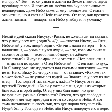
молодого? Тем, что он узнал о жизни на Земле главное: здесь
преобладает зло. И потому он любую улыбку воспринимает
недоверчиво. Даже Небо кажется ему полным зла. Отчасти
это истина, но и свет на Небе тоже есть. От того, как прожита
жизнь, зависит — подарит вам Небо улыбку или ухмылку.
†††
Некий иудей сказал Иисусу: «Равви, не хочешь ли ты сказать,
что у нас у всех отец один?» «Да, — ответил Иисус, — Отец
Небесный у всех людей один». «Значит, наши матери — Его
наложницы, — ухмыльнулся иудей, — а те, кого мы считали
своими отцами, — всего лишь обманутые жёнами
несчастные?» Иисус помрачнел и ответил: «Нет, ваши отцы
— отцы вам по крови, а Отец Небесный — Отец вам по духу.
Но Я вижу, умение издеваться над святыми понятиями — это
не от Него. Вижу Я, что дух ваш — от сатаны». «Как же так
может быть? — не унимался иудей. — Значит, не у всех из нас
отец — Господь? И ты, выходит, лжёшь?» Иисус ответил
притчей Господней: «Были у матери сыны, один из которых
был зол, а второй добр. Отец у них был один, но дети
получились разные. Отчего это? Оттого, что дух свободен в
выборе и нет ему преграды в этом со стороны Неба. А вот
тьма настаивает на своём так, что дух порою уступает ей».
Иудей был у Господа на Небе, ибо Иисус повернул его к вере,