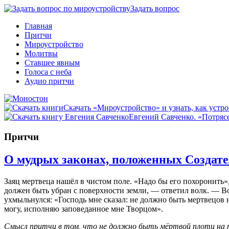
Задать вопрос
Главная
Притчи
Мироустройство
Молитвы
Ставшее явным
Голоса с неба
Аудио притчи
Скачать «Мироустройство» и узнать, как устро
Евгений Савченко. «Потрясе
Притчи
О мудрых законах, положенных Создате
Заяц мертвеца нашёл в чистом поле. «Надо бы его похоронить»
должен быть убран с поверхности земли, — ответил волк. — Во
ухмыльнулся: «Господь мне сказал: не должно быть мертвецов н
могу, исполняю заповеданное мне Творцом».
Смысл притчи в том, что не должно быть мёртвой плоти на п