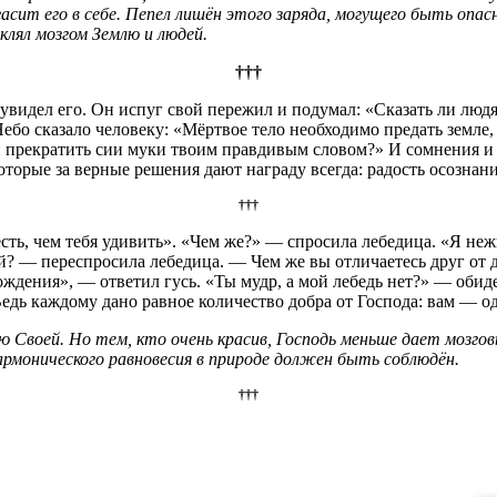
гасит его в себе. Пепел лишён этого заряда, могущего быть опа
лял мозгом Землю и людей.
†††
 увидел его. Он испуг свой пережил и подумал: «Сказать ли люд
Небо сказало человеку: «Мёртвое тело необходимо предать земле,
 прекратить сии муки твоим правдивым словом?» И сомнения и с
торые за верные решения дают награду всегда: радость осознани
†††
есть, чем тебя удивить». «Чем же?» — спросила лебедица. «Я нежн
? — переспросила лебедица. — Чем же вы отличаетесь друг от др
ждения», — ответил гусь. «Ты мудр, а мой лебедь нет?» — обидел
едь каждому дано равное количество добра от Господа: вам — од
ю Своей. Но тем, кто очень красив, Господь меньше дает мозг
армонического равновесия в природе должен быть соблюдён.
†††