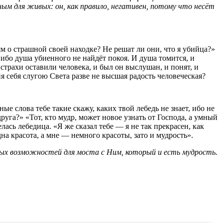
сным для живых: он, как правило, негативен, потому что несёт
ям о страшной своей находке? Не решат ли они, что я убийца?»
 ибо душа убиенного не найдёт покоя. И душа томится, и
трахи оставили человека, и был он выслушан, и понят, и
я себя слугою Света разве не высшая радость человеческая?
ые слова тебе такие скажу, каких твой лебедь не знает, ибо не
уга?» «Тот, кто мудр, может новое узнать от Господа, а умный
ась лебедица. «Я же сказал тебе — я не так прекрасен, как
на красота, а мне — немного красоты, зато и мудрость».
овых возможностей для моста с Ним, который и есть мудрость.