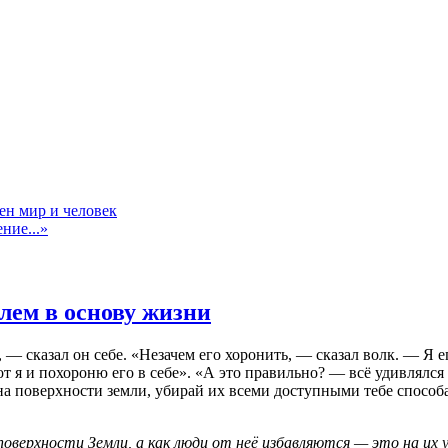
ен мир и человек
ние...»
лем в основу жизни
, — сказал он себе. «Незачем его хоронить, — сказал волк. — Я
т я и похороню его в себе». «А это правильно? — всё удивлялся
а поверхности земли, убирай их всеми доступными тебе способам
оверхности Земли, а как люди от неё избавляются — это на их