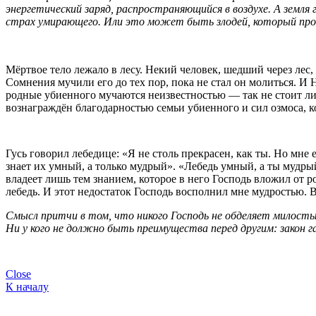
энергетический заряд, распространяющийся в воздухе. А земля 
страх умирающего. Или это может быть злодей, который прок
Мёртвое тело лежало в лесу. Некий человек, шедший через лес,
Сомнения мучили его до тех пор, пока не стал он молиться. И 
родные убиенного мучаются неизвестностью — так не стоит ли
вознаграждён благодарностью семьи убиенного и сил озмоса, ко
Гусь говорил лебедице: «Я не столь прекрасен, как ты. Но мне 
знает их умный, а только мудрый». «Лебедь умный, а ты мудрый
владеет лишь тем знанием, которое в него Господь вложил от ро
лебедь. И этот недостаток Господь восполнил мне мудростью. В
Смысл притчи в том, что никого Господь не обделяет милость
Ни у кого не должно быть преимущества перед другим: закон г
Close
К началу