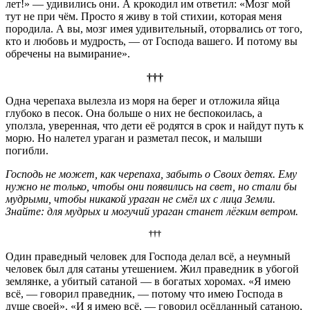
лет!» — удивились они. А крокодил им ответил: «Мозг мой
тут не при чём. Просто я живу в той стихии, которая меня
породила. А вы, мозг имея удивительный, оторвались от того,
кто и любовь и мудрость, — от Господа вашего. И потому вы
обречены на вымирание».
†††
Одна черепаха вылезла из моря на берег и отложила яйца
глубоко в песок. Она больше о них не беспокоилась, а
уползла, уверенная, что дети её родятся в срок и найдут путь к
морю. Но налетел ураган и разметал песок, и малыши
погибли.
Господь не может, как черепаха, забыть о Своих детях. Ему
нужно не только, чтобы они появились на свет, но стали бы
мудрыми, чтобы никакой ураган не смёл их с лица Земли.
Знайте: для мудрых и могучий ураган станет лёгким ветром.
†
†
†
Один праведный человек для Господа делал всё, а неумный
человек был для сатаны утешением. Жил праведник в убогой
землянке, а убитый сатаной — в богатых хоромах. «Я имею
всё, — говорил праведник, — потому что имею Господа в
душе своей». «И я имею всё, — говорил осёдланный сатаною,