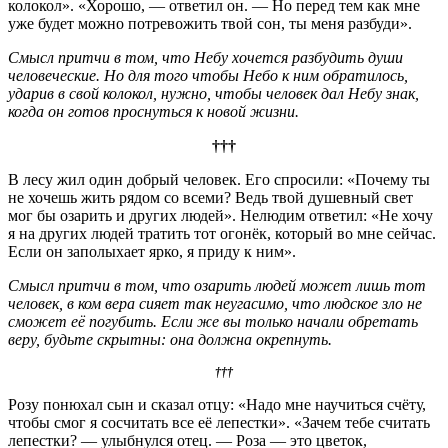
колокол». «Хорошо, — ответил он. — Но перед тем как мне
уже будет можно потревожить твой сон, ты меня разбуди».
Смысл притчи в том, что Небу хочется разбудить души
человеческие. Но для того чтобы Небо к ним обратилось,
ударив в свой колокол, нужно, чтобы человек дал Небу знак,
когда он готов проснуться к новой жизни.
†††
В лесу жил один добрый человек. Его спросили: «Почему ты
не хочешь жить рядом со всеми? Ведь твой душевный свет
мог бы озарить и других людей». Нелюдим ответил: «Не хочу
я на других людей тратить тот огонёк, который во мне сейчас.
Если он заполыхает ярко, я приду к ним».
Смысл притчи в том, что озарить людей может лишь тот
человек, в ком вера сияет так неугасимо, что людское зло не
сможет её погубить. Если же вы только начали обретать
веру, будьте скрытны: она должна окрепнуть.
†††
Розу понюхал сын и сказал отцу: «Надо мне научиться счёту,
чтобы смог я сосчитать все её лепестки». «Зачем тебе считать
лепестки? — улыбнулся отец. — Роза — это цветок,