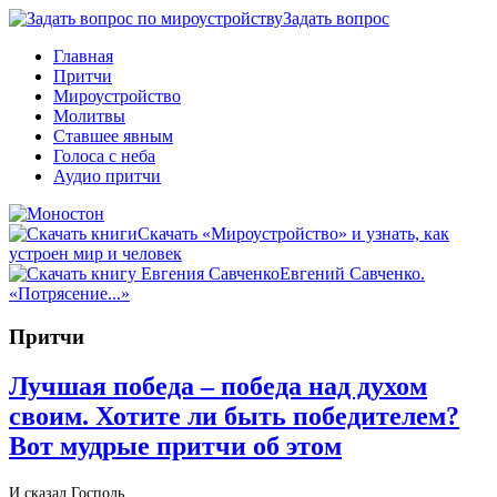
Задать вопрос
Главная
Притчи
Мироустройство
Молитвы
Ставшее явным
Голоса с неба
Аудио притчи
Скачать «Мироустройство» и узнать, как
устроен мир и человек
Евгений Савченко.
«Потрясение...»
Притчи
Лучшая победа – победа над духом
своим. Хотите ли быть победителем?
Вот мудрые притчи об этом
И сказал Господь…