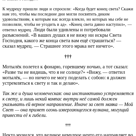
К мудрецу пришли люди и спросили: «Когда будет конец света? Скажи
нам это, чтобы мы последние дни могли посвятить диким
удовольствиям, к которым нас всегда влекло, но которых мы себе не
позволяли, чтобы не угодить в ад». «Конец света давно наступил», —
Люди были удивлены и потребовали
ответил мудрец.
разъяснений. «В ваших душах я не вижу ни искры Света
Господня, какого же конца света вам ещё страшиться? —
сказал мудрец. — Страшнее этого мрака нет ничего».
†††
Мотылёк полетел к фонарю, горевшему ночью, а тот сказал:
«Разве ты не видишь, что я не солнце?» «Вижу, — ответил
мотылёк, — но ничего не могу поделать с собою: я должен
устремляться к свету и так и делаю».
Так же и душа человеческая: она инстинктивно устремляется
к свету, и лишь некий компас внутри неё самой должен
указывать ей верное направление. Иначе за свет маяка — Мой
Свет — она примет огонь извергающегося вулкана, могущий
привести её к гибели.
†††
Некто мучился, что великое немудрое нечто его направляет во