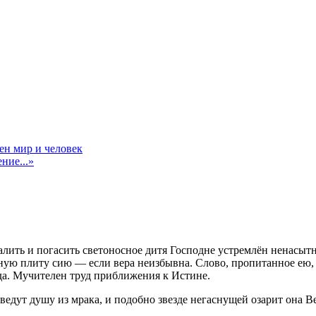
ен мир и человек
ние...»
малить и погасить светоносное дитя Господне устремлён ненасы
ю плиту сию — если вера неизбывна. Слово, пропитанное ею, —
да. Мучителен труд приближения к Истине.
ведут душу из мрака, и подобно звезде негаснущей озарит она В