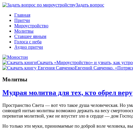
Задать вопрос
Главная
Притчи
Мироустройство
Молитвы
Ставшее явным
Голоса с неба
Аудио притчи
Скачать «Мироустройство» и узнать, как устро
Евгений Савченко. «Потрясе
Молитвы
Мудрая молитва для тех, кто обрел веру
Пространство Света — вот что такое душа человеческая. Но у
сияющей нитью молитвы возможно держать на весу смертоносну
перевитая молитвой, уже не впустит зло в сердце — дом Госпо
Но только эти муки, принимаемые по доброй воле человека, вы