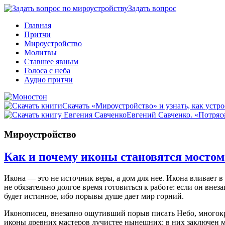
Задать вопрос
Главная
Притчи
Мироустройство
Молитвы
Ставшее явным
Голоса с неба
Аудио притчи
Скачать «Мироустройство» и узнать, как устро
Евгений Савченко. «Потрясе
Мироустройство
Как и почему иконы становятся мосто
Икона — это не источник веры, а дом для нее. Икона вливает 
не обязательно долгое время готовиться к работе: если он вне
будет истинное, ибо порывы душе дает мир горний.
Иконописец, внезапно ощутивший порыв писать Небо, многократ
иконы древних мастеров лучистее нынешних: в них заключен м