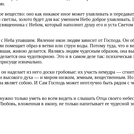
зн.
е вещество: оно как никакое иное может улавливать и передава
 светлы, золото будет для вас умением Небо доброе улавливать.
 священника с Небом, который наполнит душу его и уста Светом
 с Неба упавшим. Явление икон людям зависит от Господа. Он об
ами помещает образ в ветви или струи воды. Потому туда, что и 
авшая, живою делается. Являясь людям чудесным образом, она в
елается она чудотворною. Это и в самом деле так: психическая 
 присуще изначально.
он наделает из него доски гробовые: их участь немудра — сгнить
 высокого духа — и миром низким, земным, вещественным. Но у
 она являет собою. И Сам Господь может неотлучно быть рядом с
жно только уметь во всем видеть и слышать Отца своего небесн
бовь, вложенная в икону, не только напитывает ее чудесной эне