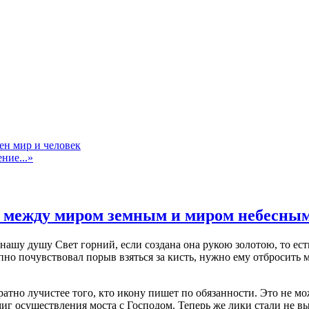
ен мир и человек
ние...»
м между миром земным и миром небесны
в нашу душу Свет горний, если создана она рукою золотою, то е
запно почувствовал порыв взяться за кисть, нужно ему отбросить
но лучистее того, кто икону пишет по обязанности. Это не мож
иг осуществления моста с Господом. Теперь же лики стали не в