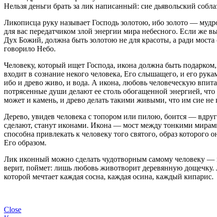
Нельзя деньги брать за лик написанный: сие дьявольский собла
Ликописца руку называет Господь золотою, ибо золото — мудро
для вас передатчиком злой энергии мира небесного. Если же вы
Дух Божий, должна быть золотою не для красоты, а ради моста
говорило Небо.
Человеку, который ищет Господа, икона должна быть подарком,
входит в сознание некого человека, Его слышащего, и его рук
ибо и древо живо, и вода. А икона, любовь человеческую впит
потрясенные души делают ее столь обогащенной энергией, что д
может и камень, и древо делать такими живыми, что им сие не
Дерево, увидев человека с топором или пилою, боится — вдруг 
сделают, станут иконами. Икона — мост между тонкими мирами
способна привлекать к человеку того святого, образ которого
Его образом.
Лик иконный можно сделать чудотворным самому человеку — ну
верит, поймет: лишь любовь животворит деревянную дощечку. Лю
которой мечтает каждая сосна, каждая осина, каждый кипарис.
Close