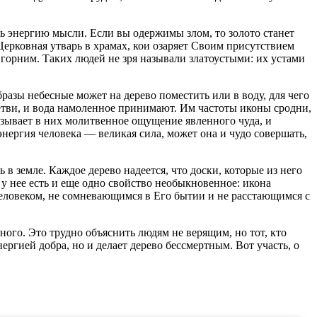
ть энергию мысли. Если вы одержимы злом, то золото станет
 Церковная утварь в храмах, кои озаряет Своим присутствием
 горним. Таких людей не зря называли златоустыми: их устами
разы небесные может на дерево поместить или в воду, для чего
ветви, и вода намоленное принимают. Им частоты иконы сродни,
ызывает в них молитвенное ощущение явленного чуда, и
энергия человека — великая сила, может она и чудо совершать,
 в земле. Каждое дерево надеется, что доски, которые из него
 нее есть и еще одно свойство необыкновенное: икона
 человеком, не сомневающимся в Его бытии и не расстающимся с
ого. Это трудно объяснить людям не верящим, но тот, кто
ргией добра, но и делает дерево бессмертным. Вот участь, о