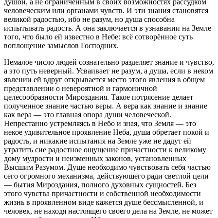
душой, а не ограниченным в своих возможностях рассудком
человеческим или органами чувств. И эти знания становятся
великой радостью, ибо не разум, но душа способна
испытывать радость. А она заключается в узнавании на Земле
того, что было ей известно в Небе: всё сотворённое суть
воплощение замыслов Господних.
Немалое число людей сознательно разделяет знание и чувство,
а это путь неверный. Усваивает не разум, а душа, если в неком
явлении ей вдруг открывается место этого явления в общем
представлении о невероятной и гармоничной
целесообразности Мироздания. Такое потрясение делает
полученное знание частью веры. А вера как знание и знание
как вера — это главная опора души человеческой.
Непрестанно устремляясь в Небо и зная, что Земля — это
некое удивительное проявление Неба, душа обретает покой и
радость, и никакие испытания на Земле уже не дадут ей
утратить сие радостное ощущение причастности к великому
дому мудрости и неизменных законов, установленных
Высшим Разумом. Душе необходимо чувствовать себя частью
сего огромного механизма, действующего ради светлой цели
— бытия Мироздания, полного духовных сущностей. Без
этого чувства причастности и собственной необходимости
жизнь в проявленном виде кажется душе бессмысленной, и
человек, не находя настоящего своего дела на Земле, не может