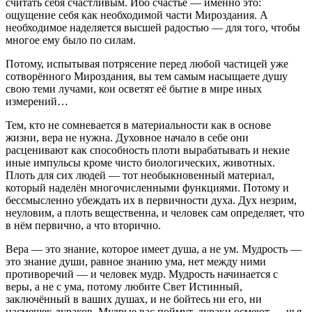
считать себя счастливым. Ибо счастье — именно это:
ощущение себя как необходимой части Мироздания. А
необходимое наделяется высшей радостью — для того, чтобы
многое ему было по силам.
Потому, испытывая потрясение перед любой частицей уже
сотворённого Мироздания, вы тем самым насыщаете душу
свою теми лучами, кои осветят её бытие в мире иных
измерений…
Тем, кто не сомневается в материальности как в основе
жизни, вера не нужна. Духовное начало в себе они
расценивают как способность плоти вырабатывать и некие
иные импульсы кроме чисто биологических, животных.
Плоть для сих людей — тот необыкновенный материал,
который наделён многочисленными функциями. Потому и
бессмысленно убеждать их в первичности духа. Дух незрим,
неуловим, а плоть вещественна, и человек сам определяет, что
в нём первично, а что вторично.
Вера — это знание, которое имеет душа, а не ум. Мудрость —
это знание души, равное знанию ума, нет между ними
противоречий — и человек мудр. Мудрость начинается с
веры, а не с ума, потому любите Свет Истинный,
заключённый в ваших душах, и не бойтесь ни его, ни
насмешек дураков. Мудрые вас поймут, дураки осмеют — чья