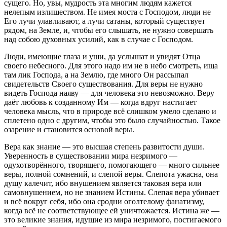
сущего. Но, увы, мудрость эта многим людям кажется
нелепым излишеством. Не имея моста с Господом, люди не
Его лучи улавливают, а лучи сатаны, который существует
рядом, на Земле, и, чтобы его слышать, не нужно совершать
над собою духовных усилий, как в случае с Господом.
Люди, имеющие глаза и уши, да услышат и увидят Отца
своего небесного. Для этого надо им не в небо смотреть, ища
там лик Господа, а на Землю, где много Он рассыпал
свидетельств Своего существования. Для веры не нужно
видеть Господа наяву — для человека это невозможно. Веру
даёт любовь к созданному Им — когда вдруг настигает
человека мысль, что в природе всё слишком умело сделано и
сплетено одно с другим, чтобы это было случайностью. Такое
озарение и становится основой веры.
Вера как знание — это высшая степень развитости души.
Уверенность в существовании мира незримого —
одухотворённого, творящего, помогающего — много сильнее
веры, полной сомнений, и слепой веры. Слепота ужасна, она
душу калечит, ибо внушением является таковая вера или
самовнушением, но не знанием Истины. Слепая вера убивает
и всё вокруг себя, ибо она сродни оголтелому фанатизму,
когда всё не соответствующее ей уничтожается. Истина же —
это великие знания, идущие из мира незримого, постигаемого