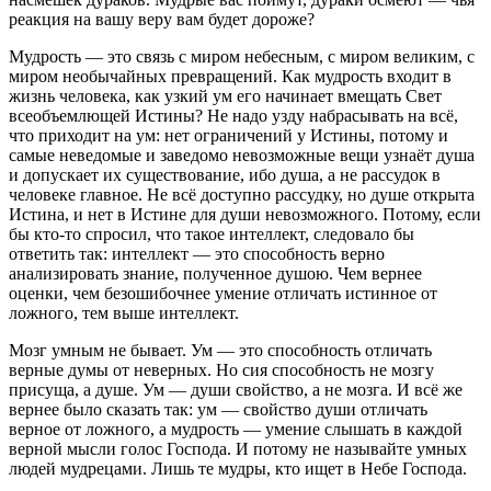
реакция на вашу веру вам будет дороже?
Мудрость — это связь с миром небесным, с миром великим, с
миром необычайных превращений. Как мудрость входит в
жизнь человека, как узкий ум его начинает вмещать Свет
всеобъемлющей Истины? Не надо узду набрасывать на всё,
что приходит на ум: нет ограничений у Истины, потому и
самые неведомые и заведомо невозможные вещи узнаёт душа
и допускает их существование, ибо душа, а не рассудок в
человеке главное. Не всё доступно рассудку, но душе открыта
Истина, и нет в Истине для души невозможного. Потому, если
бы кто-то спросил, что такое интеллект, следовало бы
ответить так: интеллект — это способность верно
анализировать знание, полученное душою. Чем вернее
оценки, чем безошибочнее умение отличать истинное от
ложного, тем выше интеллект.
Мозг умным не бывает. Ум — это способность отличать
верные думы от неверных. Но сия способность не мозгу
присуща, а душе. Ум — души свойство, а не мозга. И всё же
вернее было сказать так: ум — свойство души отличать
верное от ложного, а мудрость — умение слышать в каждой
верной мысли голос Господа. И потому не называйте умных
людей мудрецами. Лишь те мудры, кто ищет в Небе Господа.