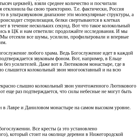
тысяч церквей), взяли среднее количество и посчитали
я отклонила бы свою траекторию. Т.е. фактически, Россия
то в ультразвуковом диапазоне эти молекулярные структуры, а
 происходит стерилизация, белки свертываются в клетках
нет в течение нескольких секунд. Вот что такое колокольный
ись в ЦК и нам ответили: продолжайте исследования. И мы
 Мы отсеяли все шумы, усилили, профильтровали и впервые
им.
огослужение любого храма. Ведь Богослужение идет в каждой
подтверждается звуковым фоном. Вот, например, в Ельце
н без усилителей. Даже вот в Лютиковом монастыре, где в
янно слышится колокольный звон многооктавный и на всю
прекрасно слышно колокольный звон уничтоженного Лютикового
вот еще раз подтверждается, что силы небесные не могут быть
н в Лавре и Даниловом монастыре на самом высоком уровне.
огослужении. Все кресты (а это установлено
ого), который стоит на околице деревни в Нижегородской