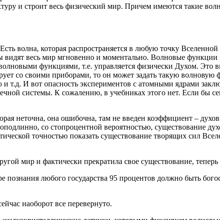
туру и строит весь физический мир. Причем имеются такие волн
. Есть волна, которая распространяется в любую точку Вселенно
 видят весь мир мгновенно и моментально. Волновые функции им
волновыми функциями, т.е. управляется физически Духом. Это в
ирует со своими приборами, то он может задать такую волновую
 и т.д. И вот опасность экспериментов с атомными ядрами закл
ечной системы. К сожалению, в учебниках этого нет. Если бы 
орая неточна, она ошибочна, там не введен коэффициент – дух
оподлинно, со стопроцентной вероятностью, существование дух
матической точностью показать существование творящих сил Всел
ругой мир и фактически прекратила свое существование, теперь 
ре познания любого государства 95 процентов должно быть бог
 сейчас наоборот все перевернуто.