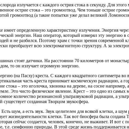
орода излучается с каждого острия стока в секунду. Для этого
венное острие стока – это громоотвод. Чем тоньше острие громо
лотой громоотвод (а такие попытки уже делал великий Ломоносов
е имеет определенную характеристику излучения. Энергия чере
ческой энергии. Наш оператор, который измерял эту энергию в о
юдей и не разбился. Поэтому храм с точки зрения современной 
чески преобразует всю электромагнитную структуру. А за электр
шинах стоят датчики. На расстоянии 70 километров от монасты
 дом, то он излучает огромную энергию.
ергию (на Пасху) креста. С каждого квадратного сантиметра во 
ртикальная часть креста принимает космическую радиацию, а гор
рие стока – это иголочка, хвоинка на дереве, на сосне например
Земле. Это чисто физическое явление. Крест – это одно из сам
громное количество резонансной ультразвуковой радиации, а ульт
ой существует созданная Творцом звукосфера.
 Есть шум, а есть звук. Звук целителен для всякой клетки, а шу
ствует жизнедеятельности клетки. Так вот биосфера была создана 
которая сейчас создается, человек, конечно, не выживет. И вот 
ре, т.е. симфонию природы. В этой среде жизнь поддерживается