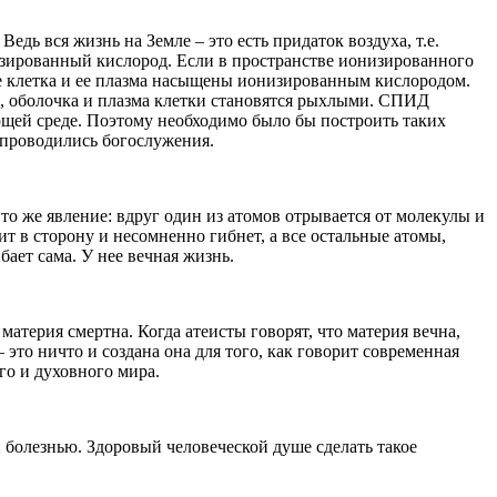
дь вся жизнь на Земле – это есть придаток воздуха, т.е.
низированный кислород. Если в пространстве ионизированного
де клетка и ее плазма насыщены ионизированным кислородом.
, оболочка и плазма клетки становятся рыхлыми. СПИД
ющей среде. Поэтому необходимо было бы построить таких
х проводились богослужения.
 то же явление: вдруг один из атомов отрывается от молекулы и
ит в сторону и несомненно гибнет, а все остальные атомы,
бает сама. У нее вечная жизнь.
 материя смертна. Когда атеисты говорят, что материя вечна,
 это ничто и создана она для того, как говорит современная
го и духовного мира.
 болезнью. Здоровый человеческой душе сделать такое