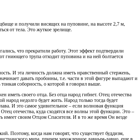
адбище и получили висящих на пуповине, на высоте 2,7 м,
ься от тела. Это жуткое зрелище.
гались, что прекратили работу. Этот эффект подтвердили
 от гниющего трупа отходит пуповина и на ней болтается
ность. И эта личность должна иметь нравственный стержень,
начинает давать пробоины, т.е. части в этой фигуре выпадают и
тонкая соборность, о которой я говорил выше.
ен иметь своего отца. Без отца народ гибнет. Отец отечества
й народ недолго будет жить. Народ только тогда будет
 Глава. И это самое удивительное – если волновая функция
Отец отечества, куда сходятся все волны этой функции. Это –
ть имеет своим Отцом Спасителя. И в то же время Он везде
ий. Поэтому, когда нам говорят, что существует буддизм,
ихристианского мира, причем зарожденное давным-давно, еще в