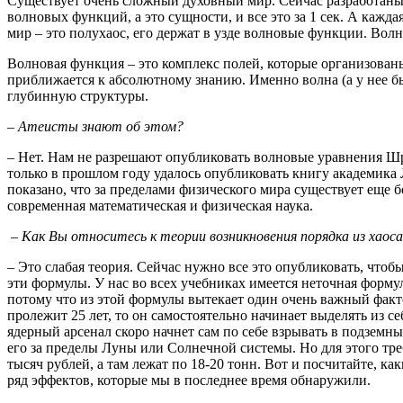
Существует очень сложный духовный мир. Сейчас разработаны 
волновых функций, а это сущности, и все это за 1 сек. А кажд
мир – это полухаос, его держат в узде волновые функции. Вол
Волновая функция – это комплекс полей, которые организован
приближается к абсолютному знанию. Именно волна (а у нее 
глубинную структуры.
– Атеисты знают об этом?
– Нет. Нам не разрешают опубликовать волновые уравнения Шре
только в прошлом году удалось опубликовать книгу академика
показано, что за пределами физического мира существует еще 
современная математическая и физическая наука.
– Как Вы относитесь к теории возникновения порядка из хаос
– Это слабая теория. Сейчас нужно все это опубликовать, чтоб
эти формулы. У нас во всех учебниках имеется неточная формул
потому что из этой формулы вытекает один очень важный фактор
пролежит 25 лет, то он самостоятельно начинает выделять из с
ядерный арсенал скоро начнет сам по себе взрывать в подземн
его за пределы Луны или Солнечной системы. Но для этого тре
тысяч рублей, а там лежат по 18-20 тонн. Вот и посчитайте, 
ряд эффектов, которые мы в последнее время обнаружили.