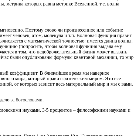
ы, метрика которых равна метрике Вселенной, т.е. волна
й мгновенно. Поэтому слово ли произнесенное или событие
еет человек, атом, молекула и т.п. Волновая функция правит
ычисляется с математической точностью: имеется длина волны,
 функцию (попросить, чтобы волновая функция выдала ему
ючается в том, что недоброжелательный физик может вызвать
сейчас были опубликованы формулы квантовой механики, то мир
овный коэффициент. В ближайшее время мы наверное
овного мира, который правит физическим миром. Это все
енной, от которых зависит весь материальный мир и мы с вами.
дело за богословами.
ословскими науками, 3-5 процентов – философскими науками и