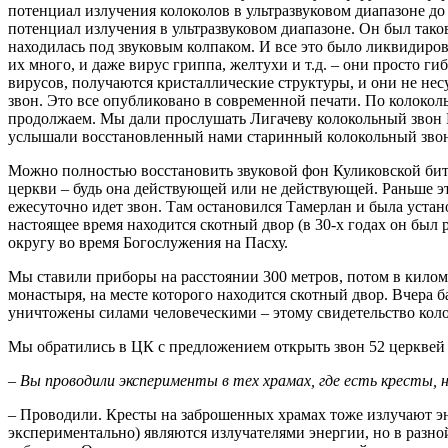
потенциал излучения колоколов в ультразвуковом диапазоне до
потенциал излучения в ультразвуковом диапазоне. Он был тако
находилась под звуковым колпаком. И все это было ликвидиров
их много, и даже вирус гриппа, желтухи и т.д. – они просто г
вирусов, получаются кристаллические структуры, и они не нес
звон. Это все опубликовано в современной печати. По колоко
продолжаем. Мы дали прослушать Лигачеву колокольный звон 
услышали восстановленный нами старинный колокольный звон
Можно полностью восстановить звуковой фон Куликовской бит
церкви – будь она действующей или не действующей. Раньше эт
ежесуточно идет звон. Там остановился Тамерлан и была устан
настоящее время находится скотный двор (в 30-х годах он был
округу во время Богослужения на Пасху.
Мы ставили приборы на расстоянии 300 метров, потом в килом
монастыря, на месте которого находится скотный двор. Вчера б
уничтожены силами человеческими – этому свидетельство кол
Мы обратились в ЦК с предложением открыть звон 52 церквей
– Вы проводили эксперименты в тех храмах, где есть кресты, 
– Проводили. Кресты на заброшенных храмах тоже излучают эн
экспериментально) являются излучателями энергии, но в разно