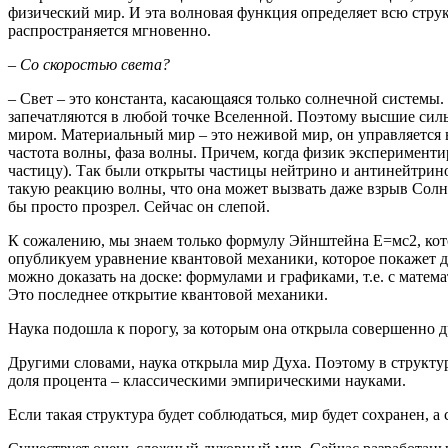
физический мир. И эта волновая функция определяет всю струк
распространяется мгновенно.
– Со скоростью света?
– Свет – это константа, касающаяся только солнечной системы
запечатляются в любой точке Вселенной. Поэтому высшие силы
миром. Материальный мир – это неживой мир, он управляется 
частота волны, фаза волны. Причем, когда физик эксперимент
частицу). Так были открыты частицы нейтрино и антинейтрино
такую реакцию волны, что она может вызвать даже взрыв Солн
бы просто прозрел. Сейчас он слепой.
К сожалению, мы знаем только формулу Эйнштейна Е=мс2, кот
опубликуем уравнение квантовой механики, которое покажет д
можно доказать на доске: формулами и графиками, т.е. с мате
Это последнее открытие квантовой механики.
Наука подошла к порогу, за которым она открыла совершенно д
Другими словами, наука открыла мир Духа. Поэтому в структу
доля процента – классическими эмпирическими науками.
Если такая структура будет соблюдаться, мир будет сохранен, а