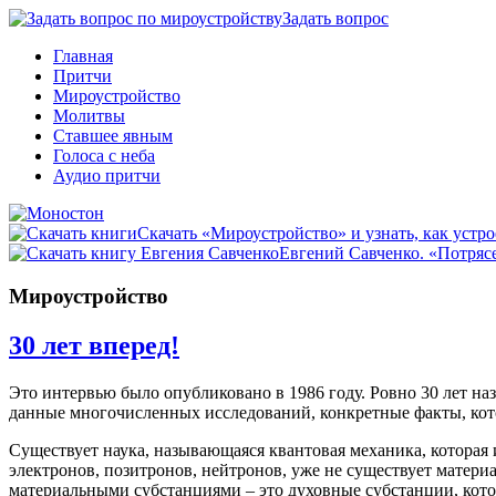
Задать вопрос
Главная
Притчи
Мироустройство
Молитвы
Ставшее явным
Голоса с неба
Аудио притчи
Скачать «Мироустройство» и узнать, как устро
Евгений Савченко. «Потрясе
Мироустройство
30 лет вперед!
Это интервью было опубликовано в 1986 году. Ровно 30 лет 
данные многочисленных исследований, конкретные факты, кото
Существует наука, называющаяся квантовая механика, которая и
электронов, позитронов, нейтронов, уже не существует материа
материальными субстанциями – это духовные субстанции, котор