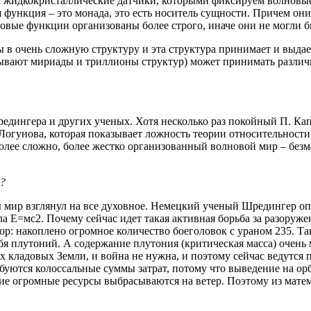
жидкокристаллические датчики, которыми фиксируем волновые ф
ая функция – это монада, это есть носитель сущности. Причем о
новые функции организованы более строго, иначе они не могли 
ы в очень сложную структуру и эта структура принимает и выда
бывают мириады и триллионы структур) может принимать различ
дингера и других ученых. Хотя несколько раз покойный П. Капи
 Логунова, которая показывает ложность теории относительност
более сложно, более жестко организованный волновой мир – без
а?
ы мир взглянул на все духовное. Немецкий ученый Шредингер опу
а Е=мс2. Почему сейчас идет такая активная борьба за разоружен
: накоплено огромное количество боеголовок с ураном 235. Так 
ебя плутоний. А содержание плутония (критическая масса) очень
ых кладовых Земли, и война не нужна, и поэтому сейчас ведутся
буются колоссальные суммы затрат, потому что выведение на ор
какие огромные ресурсы выбрасываются на ветер. Поэтому из мат