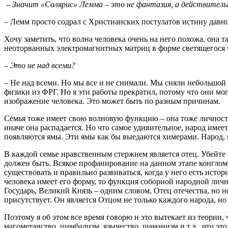
– Значит «Солярис» Лемма – это не фантазия, а действител
– Лемм просто содрал с Христианских постулатов истину давно
Хочу заметить, что волна человека очень на него похожа, она 
неоторванных электромагнитных матриц в форме светящегося че
– Это не над всеми?
– Не над всеми. Но мы все и не снимали. Мы сняли небольшой 
физики из ФРГ. Но я эти работы прекратил, потому что они мог
изображение человека. Это может быть по разным причинам.
Семья тоже имеет свою волновую функцию – она тоже личность.
иначе она распадается. Но что самое удивительное, народ имее
появляются ямы. Эти ямы как бы выедаются химерами. Народ, к
В каждой семье нравственным стержнем является отец. Убейте о
должен быть. Всякое профанирование на данном этапе конгломер
существовать и правильно развиваться, когда у него есть истор
человека имеет его форму, то функция соборной народной лично
Государь, Великий Князь – одним словом, Отец отечества, но н
присутствует. Он является Отцом не только каждого народа, но
Поэтому я об этом все время говорю и это вытекает из теории,
магометанство, шамбализм, язычество, шаманизм и т.д., что эт