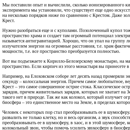
Мы поставили опыт и вычислили, сколько ионизированного кисл
эксперимента мы установили, что существует еще одно искусст
на несколько порядков ниже по сравнению с Крестом. Даже зо
Крест.
Нужно разобраться еще и с куполами. Позолоченный купол тож
пространство храма и создает там огромный потенциал электри
называется антигравитацией. Хорошо, что он упал на группу л
излучателем энергии на огромные расстояния, т.е. храм факти
мощности, т.е. все пространство преобразуется полностью.
Вот вы подъезжаете к Кирилло-Белозерскому монастырю, на ма
пространство. Если кирпич из этого монастыря вы принесете в
Например, на Елоховском соборе лет десять назад промеряли эн
секунду – колоссальная энергия. Причем самое любопытное, ве
Крест – это самое совершенное острие стока. Классическое ост
зарядов, причем живительных зарядов, которых не хватает на 
такого нет в природе. Так же как колокол, который излучает о
биосфера – это единственное место на Земле, в пределах котор
Человек с некоторых пор стал преобразовывать ее в шумосферу.
развалить не только клетку, но и весь организм, а звук способ
преобразовывать ее в шумосферу, в хаос, и в этой шумосфере, 
колокольный звон, чтобы помочь усилить звукосферу в биосфе