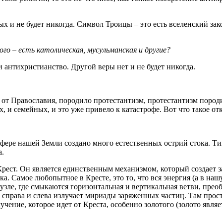
ых и не будет никогда. Символ Троицы – это есть вселенский з
ого – есть католическая, мусульманская и другие?
 и антихристианство. Другой веры нет и не будет никогда.
в от Православия, породило протестантизм, протестантизм поро
 и семейных, и это уже привело к катастрофе. Вот что такое отк
осфере нашей Земли создано много естественных острий стока. Т
а.
Крест. Он является единственным механизмом, который создает з
а. Самое любопытное в Кресте, это то, что вся энергия (а в наш
узле, где смыкаются горизонтальная и вертикальная ветви, преоб
ду справа и слева излучает мириады заряженных частиц. Там про
ение, которое идет от Креста, особенно золотого (золото явля