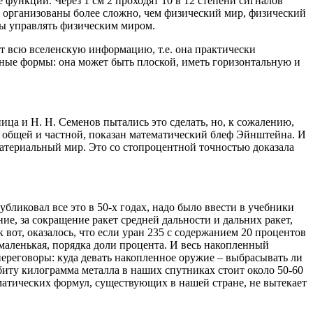
ункции. Через 1 см 2 проходят 10 в 12 степени сигналов
ни организованы более сложно, чем физический мир, физический
бы управлять физическим миром.
ет всю вселенскую информацию, т.е. она практически
ные формы: она может быть плоской, иметь горизонтальную и
ца и Н. Н. Семенов пытались это сделать, но, к сожалению,
и общей и частной, показан математический блеф Эйнштейна. И
материальный мир. Это со стопроцентной точностью доказала
бликовал все это в 50-х годах, надо было ввести в учебники
ие, за сокращение ракет средней дальности и дальних ракет,
вот, оказалось, что если уран 235 с содержанием 20 процентов
 маленькая, порядка доли процента. И весь накопленный
 переговоры: куда девать накопленное оружие – выбрасывать ли
биту килограмма металла в наших спутниках стоит около 50-60
ематических формул, существующих в нашей стране, не вытекает