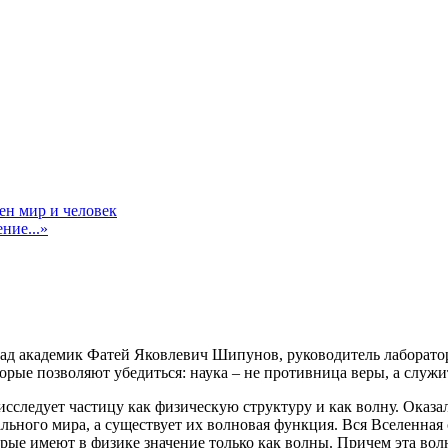
ен мир и человек
ние...»
назад академик Фатей Яковлевич Шипунов, руководитель лаборат
рые позволяют убедиться: наука – не противница веры, а служи
сследует частицу как физическую структуру и как волну. Оказал
льного мира, а существует их волновая функция. Вся Вселенная 
ые имеют в физике значение только как волны. Причем эта волн