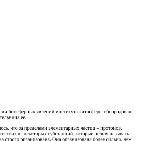
ории биосферных явлений института литосферы обнародовал
тельница ее.
ось, что за пределами элементарных частиц – протонов,
состоит из некоторых субстанций, которые нельзя называть
а строго организована. Она организована более сильно, чем