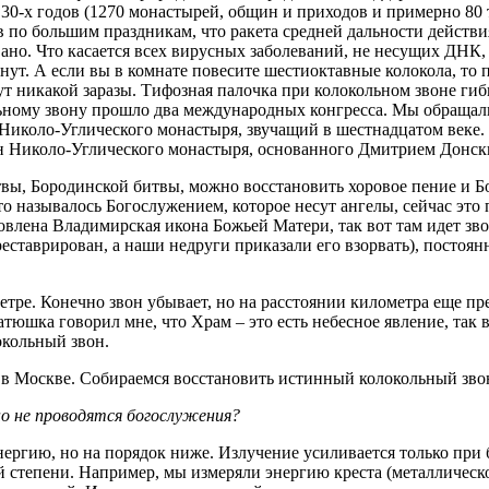
 30-х годов (1270 монастырей, общин и приходов и примерно 80 
в по большим праздникам, что ракета средней дальности действи
ано. Что касается всех вирусных заболеваний, не несущих ДНК, 
ибнут. А если вы в комнате повесите шестиоктавные колокола, то
ут никакой заразы. Тифозная палочка при колокольном звоне гиб
льному звону прошло два международных конгресса. Мы обращал
Николо-Углического монастыря, звучащий в шестнадцатом веке.
 Николо-Углического монастыря, основанного Дмитрием Донск
вы, Бородинской битвы, можно восстановить хоровое пение и Б
о называлось Богослужением, которое несут ангелы, сейчас это 
овлена Владимирская икона Божьей Матери, так вот там идет зво
 реставрирован, а наши недруги приказали его взорвать), посто
етре. Конечно звон убывает, но на расстоянии километра еще 
атюшка говорил мне, что Храм – это есть небесное явление, так 
окольный звон.
 в Москве. Собираемся восстановить истинный колокольный зво
но не проводятся богослужения?
ергию, но на порядок ниже. Излучение усиливается только при б
й степени. Например, мы измеряли энергию креста (металлическ