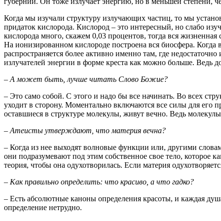
губернии. Он тоже излучает энергию, но в меньшей степени, че
Когда мы изучали структуру излучающих частиц, то мы установи
придаток кислорода. Кислород – это интересный, но слабо изу
кислорода много, скажем 0,03 процентов, тогда вся жизненная
На ионизированном кислороде построена вся биосфера. Когда
распространяется более активно именно там, где недостаточно
излучателей энергии в форме креста как можно больше. Ведь 
– А может быть, лучше читать Слово Божие?
– Это само собой. С этого и надо бы все начинать. Во всех стр
уходит в сторону. Моментально включаются все силы для его пр
оставшиеся в структуре молекулы, живут вечно. Ведь молекулы и
– Атеисты утверждают, что материя вечна?
– Когда из нее выходят волновые функции или, другими словами, 
они подразумевают под этим собственное свое тело, которое как
теория, чтобы она одухотворилась. Если материя одухотворяетс
– Как правильно определить: что красиво, а что гадко?
– Есть абсолютные каноны определения красоты, и каждая душа
определение нетрудно.