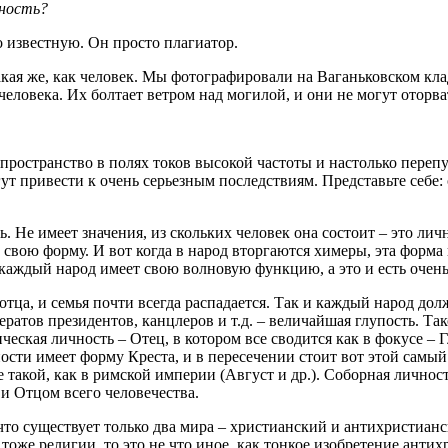
ьность?
 известную. Он просто плагиатор.
такая же, как человек. Мы фотографировали на Ваганьковском кл
ловека. Их болтает ветром над могилой, и они не могут оторват
пространство в полях токов высокой частоты и настолько перепу
ут привести к очень серьезным последствиям. Представьте себе:
 Не имеет значения, из скольких человек она состоит – это лич
т свою форму. И вот когда в народ вторгаются химеры, эта форма 
аждый народ имеет свою волновую функцию, а это и есть очень 
тца, и семья почти всегда распадается. Так и каждый народ долж
атов президентов, канцлеров и т.д. – величайшая глупость. Тако
ическая личность – Отец, в котором все сводится как в фокусе –
сти имеет форму Креста, и в пересечении стоит вот этой самый 
е такой, как в римской империи (Август и др.). Соборная личнос
 и Отцом всего человечества.
 что существует только два мира – христианский и антихристианск
о тоже религии, то это не что иное, как тонкое изобретение ант