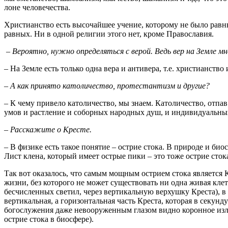
лоне человечества.
Христианство есть высочайшее учение, которому не было равн
равных. Ни в одной религии этого нет, кроме Православия.
– Вероятно, нужно определяться с верой. Ведь вер на Земле мн
– На Земле есть только одна вера и антивера, т.е. христианство
– А как принято католичество, протестантизм и другие?
– К чему привело католичество, мы знаем. Католичество, отпа
умов и растление и соборных народных душ, и индивидуальных,
– Расскажите о Кресте.
– В физике есть такое понятие – острие стока. В природе и би
Лист клена, который имеет острые пики – это тоже острие сток
Так вот оказалось, что самым мощным острием стока является 
жизни, без которого не может существовать ни одна живая клетк
бесчисленных светил, через вертикальную верхушку Креста), в 
вертикальная, а горизонтальная часть Креста, которая в секун
богослужения даже невооруженным глазом видно коронное излуч
острие стока в биосфере).