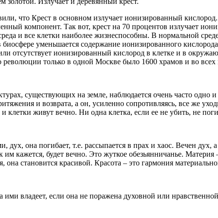
м золотой. Излучает и деревянный крест.
ли, что Крест в основном излучает ионизированный кислород. Ве
ченный компонент. Так вот, крест на 70 процентов излучает ио
 среда и все клетки наиболее жизнеспособны. В нормальной сре
 в биосфере уменьшается содержание ионизированного кислорода
 или отсутствует ионизированный кислород в клетке и в окружа
до революции только в одной Москве было 1600 храмов и во все
уктурах, существующих на земле, наблюдается очень часто одно и
итяжения и возврата, а он, усиленно сопротивляясь, все же уход
 клетки живут вечно. Ни одна клетка, если ее не убить, не поги
дух, она погибает, т.е. рассыпается в прах и хаос. Вечен дух, а
 им кажется, будет вечно. Это жуткое обезьянничанье. Материя –
я, она становится красивой. Красота – это гармония материально
 ими владеет, если она не поражена духовной или нравственной