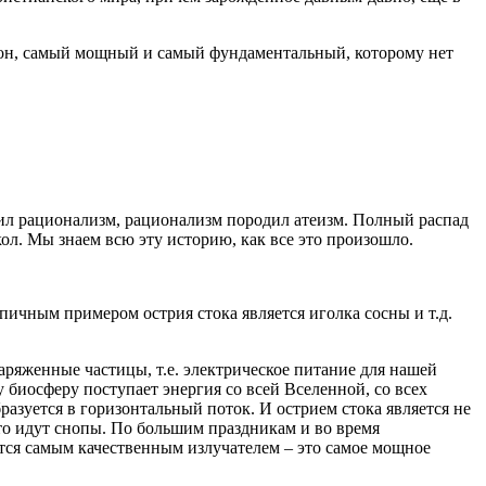
акон, самый мощный и самый фундаментальный, которому нет
дил рационализм, рационализм породил атеизм. Полный распад
ол. Мы знаем всю эту историю, как все это произошло.
ипичным примером острия стока является иголка сосны и т.д.
аряженные частицы, т.е. электрическое питание для нашей
у биосферу поступает энергия со всей Вселенной, со всех
разуется в горизонтальный поток. И острием стока является не
сто идут снопы. По большим праздникам и во время
ется самым качественным излучателем – это самое мощное