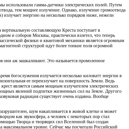
 мы использовали гамма-датчики электрических полей. Путем
отвода, тем мощнее излучение. Однако, излучение громоотвода
) излучает энергию на несколько порядков ниже, нежели
з вертикальную составляющую Креста поступает в
дном и соборов Москвы, практически взлетел, что теперь
классической физики и квантовой механики является огромным
омагнитной структурой идут более тонкие поля огромной
ря они аж зашкаливают. Это называется промоленное
время богослужения излучается несколько киловатт энергии в
изонтальная ее переизлучает на поверхность Земли. Ведь
, а крест является самым мощным излучателем электрических
ых мощных явлений подпитки жизненных сил на Земле. Другого
развуковая радиация существует очень издавна. Вообще
м разрушителен, шум накапливается в живой клетке и может
Творцом как звукосфера, а человек с некоторых пор стал
с помощью Творца и творящих сил Вселенной был создан
 на максимальном уровне. Сейчас мы посчитали Российский