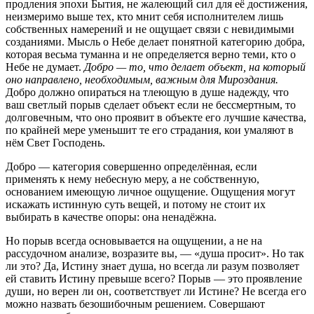
продления эпохи Бытия, не жалеющий сил для её достижения,
неизмеримо выше тех, кто мнит себя исполнителем лишь
собственных намерений и не ощущает связи с невидимыми
созданиями. Мысль о Небе делает понятной категорию добра,
которая весьма туманна и не определяется верно теми, кто о
Небе не думает.
Добро — то, что делает объект, на который
оно направлено, необходимым, важным для Мироздания.
Добро должно опираться на тлеющую в душе надежду, что
ваш светлый порыв сделает объект если не бессмертным, то
долговечным, что оно проявит в объекте его лучшие качества,
по крайней мере уменьшит те его страдания, кои умаляют в
нём Свет Господень.
Добро — категория совершенно определённая, если
применять к нему небесную меру, а не собственную,
основанием имеющую личное ощущение. Ощущения могут
искажать истинную суть вещей, и потому не стоит их
выбирать в качестве опоры: она ненадёжна.
Но порыв всегда основывается на ощущении, а не на
рассудочном анализе, возразите вы, — «душа просит». Но так
ли это? Да, Истину знает душа, но всегда ли разум позволяет
ей ставить Истину превыше всего? Порыв — это проявление
души, но верен ли он, соответствует ли Истине? Не всегда его
можно назвать безошибочным решением. Совершают