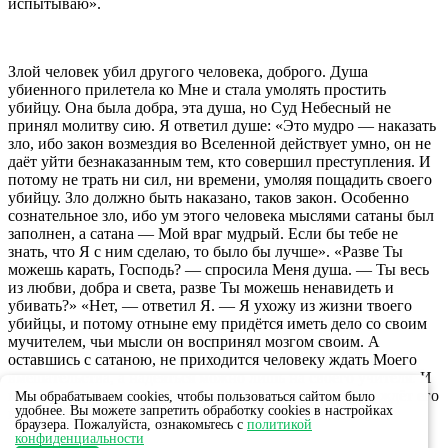
испытываю».
Злой человек убил другого человека, доброго. Душа
убиенного прилетела ко Мне и стала умолять простить
убийцу. Она была добра, эта душа, но Суд Небесный не
принял молитву сию. Я ответил душе: «Это мудро — наказать
зло, ибо закон возмездия во Вселенной действует умно, он не
даёт уйти безнаказанным тем, кто совершил преступления. И
потому не трать ни сил, ни времени, умоляя пощадить своего
убийцу. Зло должно быть наказано, таков закон. Особенно
сознательное зло, ибо ум этого человека мыслями сатаны был
заполнен, а сатана — Мой враг мудрый. Если бы тебе не
знать, что Я с ним сделаю, то было бы лучше». «Разве Ты
можешь карать, Господь? — спросила Меня душа. — Ты весь
из любви, добра и света, разве Ты можешь ненавидеть и
убивать?» «Нет, — ответил Я. — Я ухожу из жизни твоего
убийцы, и потому отныне ему придётся иметь дело со своим
мучителем, чьи мысли он воспринял мозгом своим. А
оставшись с сатаною, не приходится человеку ждать Моего
вмешательства, а надеяться можно лишь на своего учителя. И
потому жизнь убийцы станет адом, а после смерти ад ждёт его
Мы обрабатываем cookies, чтобы пользоваться сайтом было
удобнее. Вы можете запретить обработку cookies в настройках
и на Небесах».
браузера. Пожалуйста, ознакомьтесь с
политикой
конфиденциальности