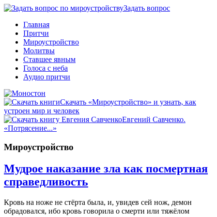
Задать вопрос
Главная
Притчи
Мироустройство
Молитвы
Ставшее явным
Голоса с неба
Аудио притчи
Скачать «Мироустройство» и узнать, как
устроен мир и человек
Евгений Савченко.
«Потрясение...»
Мироустройство
Мудрое наказание зла как посмертная
справедливость
Кровь на ноже не стёрта была, и, увидев сей нож, демон
обрадовался, ибо кровь говорила о смерти или тяжёлом