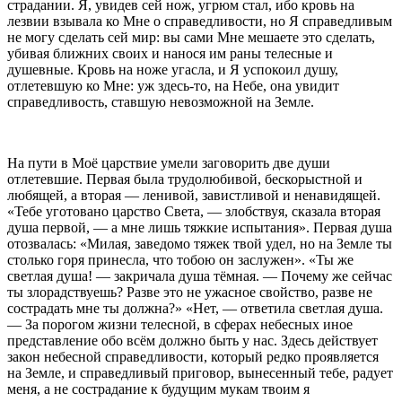
страдании. Я, увидев сей нож, угрюм стал, ибо кровь на
лезвии взывала ко Мне о справедливости, но Я справедливым
не могу сделать сей мир: вы сами Мне мешаете это сделать,
убивая ближних своих и нанося им раны телесные и
душевные. Кровь на ноже угасла, и Я успокоил душу,
отлетевшую ко Мне: уж здесь-то, на Небе, она увидит
справедливость, ставшую невозможной на Земле.
На пути в Моё царствие умели заговорить две души
отлетевшие. Первая была трудолюбивой, бескорыстной и
любящей, а вторая — ленивой, завистливой и ненавидящей.
«Тебе уготовано царство Света, — злобствуя, сказала вторая
душа первой, — а мне лишь тяжкие испытания». Первая душа
отозвалась: «Милая, заведомо тяжек твой удел, но на Земле ты
столько горя принесла, что тобою он заслужен». «Ты же
светлая душа! — закричала душа тёмная. — Почему же сейчас
ты злорадствуешь? Разве это не ужасное свойство, разве не
сострадать мне ты должна?» «Нет, — ответила светлая душа.
— За порогом жизни телесной, в сферах небесных иное
представление обо всём должно быть у нас. Здесь действует
закон небесной справедливости, который редко проявляется
на Земле, и справедливый приговор, вынесенный тебе, радует
меня, а не сострадание к будущим мукам твоим я