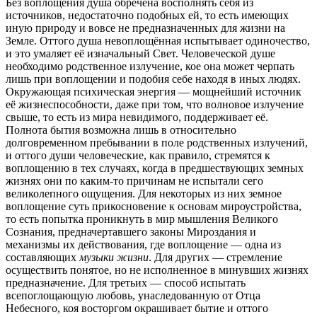
Без воплощения душа обречена восполнять себя из
источников, недостаточно подобных ей, то есть имеющих
иную природу и вовсе не предназначенных для жизни на
Земле. Оттого душа невоплощённая испытывает одиночество,
и это умаляет её изначальный Свет. Человеческой душе
необходимо родственное излучение, кое она может черпать
лишь при воплощении и подобия себе находя в иных людях.
Окружающая психическая энергия — мощнейший источник
её жизнеспособности, даже при том, что волновое излучение
свыше, то есть из мира невидимого, поддерживает её.
Полнота бытия возможна лишь в относительно
долговременном пребывании в поле родственных излучений,
и оттого души человеческие, как правило, стремятся к
воплощению в тех случаях, когда в предшествующих земных
жизнях они по каким-то причинам не испытали сего
великолепного ощущения. Для некоторых из них земное
воплощение суть прикосновение к основам мироустройства,
то есть попытка проникнуть в мир мышления Великого
Сознания, предначертавшего законы Мироздания и
механизмы их действования, где воплощение — одна из
составляющих
музыки жизни
. Для других — стремление
осуществить понятое, но не исполненное в минувших жизнях
предназначение. Для третьих — способ испытать
всепоглощающую любовь, унаследованную от Отца
Небесного, коя восторгом окрашивает бытие и оттого