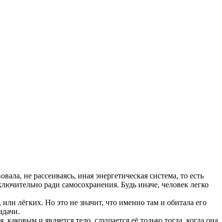
вала, не рассеиваясь, иная энергетическая система, то есть
лючительно ради самосохранения. Будь иначе, человек легко
или лёгких. Но это не значит, что именно там и обитала его
адачи.
я
, каковым и является тело, слушается её только тогда, когда она