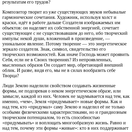
результатам его трудов?
Композитор творит из уже существующих звуков небывалые
гармонические сочетания. Художник, используя холст и
краски, идёт в работе дальше Создателя изображаемых им
объектов: он наделяет их собственной энергией, сочетает
существующее с не существовавшим до него, ибо творческий
импульс некой души, вложенный в произведение, —
уникальное явление. Потому творение — это энергетическое
зеркало создателя. Знак, символ, свидетельство его
творческих возможностей. Как иначе Господь может проявить
Себя, если не в Своих творениях? Из непроявленных,
мысленных образов Он создает мир, обретающий внешний
облик. И разве, видя его, мы не в силах вообразить себе
Творца?
Люди Землю наделили свойством создавать жизненные
формы, не подозревая о неком энергетическом образе, или
замысле, каждой из них. Человек не задумывается над тем, как
именно, «чем», Земля «придумывает» новые формы. Как и
над тем, кто «придумал» саму Землю и наделил её не только
особыми физическими характеристиками, но и грандиозным
творческим потенциалом, то есть способностью
«придумывать» и воплощать многообразную жизнь. Равно и
над тем, почему эти формы «живые»: кто в них поддерживает