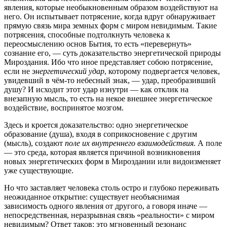
явления, которые необыкновенным образом воздействуют на
него. Он испытывает потрясение, когда вдруг обнаруживает
прямую связь мира земных форм с миром невидимым. Такие
потрясения, способные подтолкнуть человека к
переосмыслению основ Бытия, то есть «перевернуть»
сознание его, — суть доказательство энергетической природы
Мироздания. Ибо что иное представляет собою потрясение,
если не
энергетический удар
, которому подвергается человек,
увидевший в чём-то небесный знак, — удар, преобразивший
душу? И исходит этот удар изнутри — как отклик на
внезапную мысль, то есть на некое внешнее энергетическое
воздействие, воспринятое мозгом.
Здесь и кроется доказательство: одно энергетическое
образование (душа), входя в соприкосновение с другим
(мысль), создают
поле их внутреннего взаимодействия
. А поле
— это среда, которая является причиной возникновения
новых энергетических форм в Мироздании или видоизменяет
уже существующие.
Но что заставляет человека столь остро и глубоко переживать
неожиданное открытие: существует необъяснимая
зависимость одного явления от другого, а говоря иначе —
непосредственная, неразрывная связь «реальности» с миром
невидимым? Ответ таков: это мгновенный резонанс