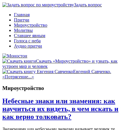
Задать вопрос
Главная
Притчи
Мироустройство
Молитвы
Ставшее явным
Голоса с неба
Аудио притчи
Скачать «Мироустройство» и узнать, как
устроен мир и человек
Евгений Савченко.
«Потрясение...»
Мироустройство
Небесные знаки или знамения: как
научиться их видеть, в чем искать и
как верно толковать?
Знамениями или небесными знаками
называет человек те