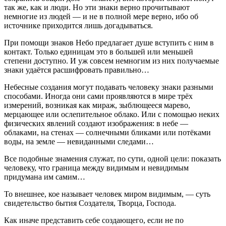
так же, как и люди. Но эти знаки верно прочитывают
немногие из людей — и не в полной мере верно, ибо об
источнике приходится лишь догадываться.
При помощи знаков Небо предлагает душе вступить с ним в
контакт. Только единицам это в большей или меньшей
степени доступно. И уж совсем немногим из них получаемые
знаки удаётся расшифровать правильно…
Небесные создания могут подавать человеку знаки разными
способами. Иногда они сами проявляются в мире трёх
измерений, возникая как мираж, зыблющееся марево,
мерцающее или ослепительное облако. Или с помощью неких
физических явлений создают изображения: в небе —
облаками, на стенах — солнечными бликами или потёками
воды, на земле — невиданными следами…
Все подобные знамения служат, по сути, одной цели: показать
человеку, что граница между видимым и невидимым
придумана им самим…
То внешнее, кое называет человек миром видимым, — суть
свидетельство бытия Создателя, Творца, Господа.
Как иначе представить себе создающего, если не по