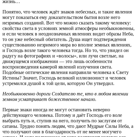
жизнь…
Понятно, что человек ждёт знаков небесных, и такие явления
могут показаться ему доказательством бытия возле него
незримых созданий. Вот что можно сказать такому человеку:
свойства света в условиях земной атмосферы необыкновенны,
и если человек в неоднозначных явлениях видит образы Неба,
то он уже небесный обитатель. Душа ищет подтверждения
существованию незримого мира во вполне земных явлениях,
и Господь возле такого человека тогда. Но то, что увидел он
радугу на фотографиях и «волосы», или лучи светлые, на
движущемся изображении — это лишь особенности
воспроизведения камерой явлений излучения света.
Подобные оптические явления направили человека к Свету
Истины? Значит, Господь великий иллюзионист и человек
устремился душой к той цели, которую Он утвердил.
Необыкновенно дороги Создателю те, кто в любом явлении
земном усматривает божественное начало.
Первые знаки иногда не могут остановить неверно
действующего человека. Потому и даёт Господь его воле
выбрать путь и, ступив на него, получить по заслугам от
сатаны. Трудно понять людям, что дают Мудрые Силы Неба, а
что получают они в благодарность от не менее могучего