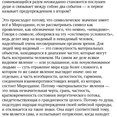
сомневающийся разум неожиданно становится послушен
душе и связывает между собою два события — и первое
называет предупреждением о втором?
Это происходит потому, что символическое значение имеет
всё в Мироздании, если рассматривать символ как
проявление, как обозначение того, что неявно, «невидимо».
Говоря о символе, обопремся на эту «системную условность»,
ведь делит мир на видимый и невидимый человек,
наделённый очень несовершенным органом зрения. Для
людей мир видимый — это совокупность материальных
объектов, находящихся в диапазоне частот, которые могут
быть восприняты человеком. На самом же деле всякое
видимое явление — или услышанное, или
почувствованное
людьми — суть отражение мира куда более сложного, в
котором то же самое явление выглядит иначе: оно не
отдельно, а часть всеобщности, целостности, гармонии,
соединения взаимопротивостоящих вещей, из которых
состоит Мироздание. Потому «материальность» явления —
это лишь незначительная черта, грань, частность,
кратковременность состояния энергетического потока,
свидетельствующая о грандиозности целого. Потому-то душа,
подспудно ищущая подтверждения своей небесной природы,
и откликается на такие знаки. Она ищет соответствий тому,
чем является сама, и испытывает потрясение, когда находит