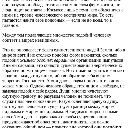
оно разумно и обладает гигантским числом форм жизни, но
люди ищут контакта в Космосе лишь с теми, кто объяснится с
ними на уровне человеческого восприятия мира. То есть
пытаются найти себе подобных — если не во всём, то в
главном.
Между тем подавляющее множество подобий человеку
обитает в мирах невидимых.
Это не опровергает факта единственности людей Земли, ибо в
мире энергий не столько подобия форм находятся, сколько
подобия
жизнеспособных вариантов
организации импульсов.
Иными словами, это области существования энергетических
«братьев по матрице» человека. Но с ними вступать в контакт
люди не находят нужным, ибо вообразили себя венцом
творения Господнего. А они дают людям понять, что в доме
хозяев много. Однако человек обращается лицом к звёздам, не
замечая подобия себе рядом. Души многих чувствуют
смутную тревогу, но разумом человек не понимает, что
служит для неё основанием. Разум ослепляет зрячую душу,
потому для человека и существует граница между миром
видимым и миром невидимым. Невидимые миры разными
способами дают людям знаки о своём существовании,
предупреждают об опасности, дают понять, как важно
сохранить общий дом — планету, вне которой они погибнут