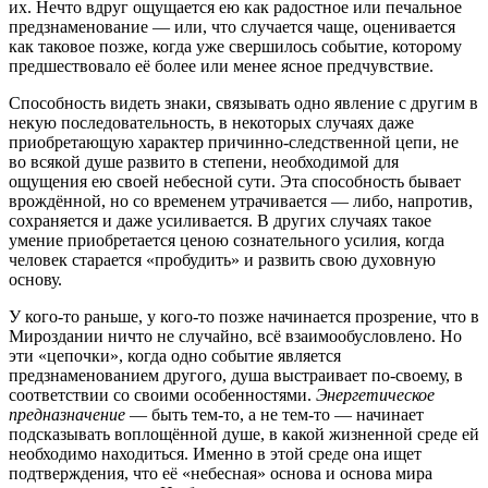
их. Нечто вдруг ощущается ею как радостное или печальное
предзнаменование — или, что случается чаще, оценивается
как таковое позже, когда уже свершилось событие, которому
предшествовало её более или менее ясное предчувствие.
Способность видеть знаки, связывать одно явление с другим в
некую последовательность, в некоторых случаях даже
приобретающую характер причинно-следственной цепи, не
во всякой душе развито в степени, необходимой для
ощущения ею своей небесной сути. Эта способность бывает
врождённой, но со временем утрачивается — либо, напротив,
сохраняется и даже усиливается. В других случаях такое
умение приобретается ценою сознательного усилия, когда
человек старается «пробудить» и развить свою духовную
основу.
У кого-то раньше, у кого-то позже начинается прозрение, что в
Мироздании ничто не случайно, всё взаимообусловлено. Но
эти «цепочки», когда одно событие является
предзнаменованием другого, душа выстраивает по-своему, в
соответствии со своими особенностями.
Энергетическое
предназначение
— быть тем-то, а не тем-то — начинает
подсказывать воплощённой душе, в какой жизненной среде ей
необходимо находиться. Именно в этой среде она ищет
подтверждения, что её «небесная» основа и основа мира