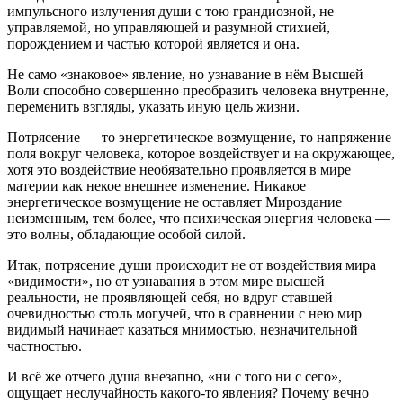
импульсного излучения души с тою грандиозной, не
управляемой, но управляющей и разумной стихией,
порождением и частью которой является и она.
Не само «знаковое» явление, но узнавание в нём Высшей
Воли способно совершенно преобразить человека внутренне,
переменить взгляды, указать иную цель жизни.
Потрясение — то энергетическое возмущение, то напряжение
поля вокруг человека, которое воздействует и на окружающее,
хотя это воздействие необязательно проявляется в мире
материи как некое внешнее изменение. Никакое
энергетическое возмущение не оставляет Мироздание
неизменным, тем более, что психическая энергия человека —
это волны, обладающие особой силой.
Итак, потрясение души происходит не от воздействия мира
«видимости», но от узнавания в этом мире высшей
реальности, не проявляющей себя, но вдруг ставшей
очевидностью столь могучей, что в сравнении с нею мир
видимый начинает казаться мнимостью, незначительной
частностью.
И всё же отчего душа внезапно, «ни с того ни с сего»,
ощущает неслучайность какого-то явления? Почему вечно