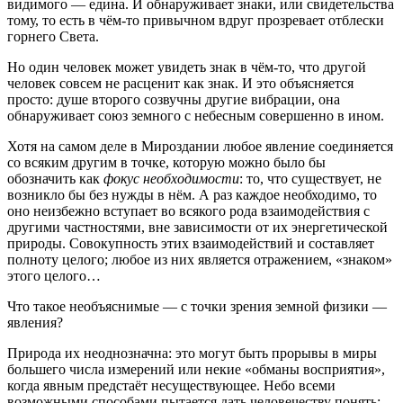
видимого — едина. И обнаруживает знаки, или свидетельства
тому, то есть в чём-то привычном вдруг прозревает отблески
горнего Света.
Но один человек может увидеть знак в чём-то, что другой
человек совсем не расценит как знак. И это объясняется
просто: душе второго созвучны другие вибрации, она
обнаруживает союз земного с небесным совершенно в ином.
Хотя на самом деле в Мироздании любое явление соединяется
со всяким другим в точке, которую можно было бы
обозначить как
фокус необходимости
: то, что существует, не
возникло бы без нужды в нём. А раз каждое необходимо, то
оно неизбежно вступает во всякого рода взаимодействия с
другими частностями, вне зависимости от их энергетической
природы. Совокупность этих взаимодействий и составляет
полноту целого; любое из них является отражением, «знаком»
этого целого…
Что такое необъяснимые — с точки зрения земной физики —
явления?
Природа их неоднозначна: это могут быть прорывы в миры
большего числа измерений или некие «обманы восприятия»,
когда явным предстаёт несуществующее. Небо всеми
возможными способами пытается дать человечеству понять: