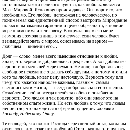
источником такого великого чувства, как любовь, является
Мозг Мировой. Ясно видя происходящее, Он творит то, что
необходимо. Его любовь, непохожая на человеческую, но
понимаемая как единственный способ выстроить Мироздание
по высшим законам гармонии и целесообразности, в полной
мере применима и к человеку. В окружающем его мире
гармония возможна лишь в том случае, если человек будет
взаимодействовать с миром, основываясь на верном —
любящем — видении его…
Долг — слово, менее всего имеющее отношение к любви.
Знать, что верность добровольна, прекрасно. А вот добиваться
верности по меньшей мере неумно. Не долг, а добровольное,
свободное нежелание отдавать себя другим, а не тому, что или
кого ты любишь, имеет цену настоящую. Верность тому или
чему, что кажется наиболее важным, главным, самым
светоносным в жизни, — всегда добровольна и естественна.
Ослабление любви всегда влечёт за собою и ослабление
верности. Это людям и так понятно, ибо они знают это на
собственном опыте жизни. Но есть любовь к тому, что людям
непонятно, что находится в сфере допущений:
любовь к
Господу, Небесному Отцу
.
Те из людей, кто постиг Господа через личный опыт, когда им
открылось, что возле них любящий Отец, начинают ощущать