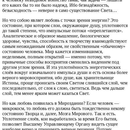
его каких бы то ни было надежд. Ибо безнадёжность,
безысходность — неверие в само существование Света…
Но что собою являет любовь с точки зрения энергии? Это
состояние, при котором слои, окружающие душу, уплотняются
до такой степени, что импульсные потоки «переплетаются».
Аналитическое и образное мышление, биологическое
здоровье, чувства, способность к творчеству взаимодействуют
самым неожиданным образом, не свойственным «обычному»
состоянию человека. Мир кажется изменившимся,
неделимым, полным открытий — именно потому, что
привычные способы восприятия сменились видением под
другим углом зрения. И эта уплотнённость энергетических
слоёв вокруг изначального импульса души и есть основа более
верного мировосприятия, ибо душе, как хранительнице
Истины, проще пронизать своим Светом слившийся слой, чем
последовательно, от слоя к слою, светиться. Ведь чем дальше
слой, тем менее ярким может казаться Свет.
Но как любовь появилась в Мироздании? Если человек —
микрокосм, то любовь его должна быть тождественна некому
состоянию Творца и, далее, Мозга Мирового. Так и есть.
Уплотнение слоёв, кои выработались за время Его бытия,
позволяет Высшему Управляющему Органу видеть сущее
наиболее верно и принимать верные решения. Потому