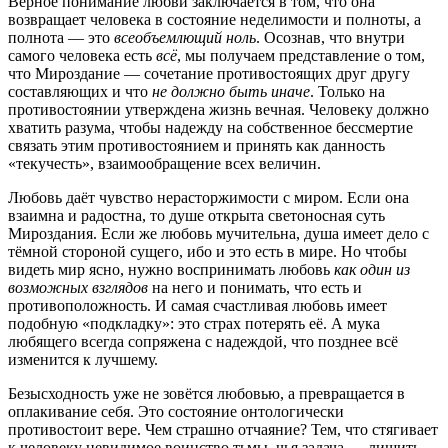
Верное понимание любви заключается в том, что она
возвращает человека в состояние неделимости и полноты, а
полнота — это
всеобъемлющий ноль
. Осознав, что внутри
самого человека есть
всё
, мы получаем представление о том,
что Мироздание — сочетание противостоящих друг другу
составляющих и что
не должно быть иначе
. Только на
противостоянии утверждена жизнь вечная. Человеку должно
хватить разума, чтобы надежду на собственное бессмертие
связать этим противостоянием и принять как данность
«текучесть», взаимообращение всех величин.
Любовь даёт чувство нерасторжимости с миром. Если она
взаимна и радостна, то душе открыта светоносная суть
Мироздания. Если же любовь мучительна, душа имеет дело с
тёмной стороной сущего, ибо и это есть в мире. Но чтобы
видеть мир ясно, нужно воспринимать любовь
как один из
возможных взглядов
на него и понимать, что есть и
противоположность. И самая счастливая любовь имеет
подобную «подкладку»: это страх потерять её. А мука
любящего всегда сопряжена с надеждой, что позднее всё
изменится к лучшему.
Безысходность уже не зовётся любовью, а превращается в
оплакивание себя. Это состояние онтологически
противостоит вере. Чем страшно отчаяние? Тем, что стягивает
к человеку невидимое воинство тьмы, чья задача — лишить