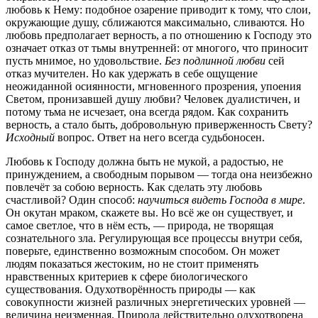
любовь к Нему: подобное озарение приводит к тому, что слои,
окружающие душу, сближаются максимально, сливаются. Но
любовь предполагает верность, а по отношению к Господу это
означает отказ от тьмы внутренней: от многого, что приносит
пусть мнимое, но удовольствие.
Без подлинной любви
сей
отказ мучителен. Но как удержать в себе ощущение
неожиданной осиянности, мгновенного прозрения, упоения
Светом, пронизавшей душу любви? Человек дуалистичен, и
потому тьма не исчезает, она всегда рядом. Как сохранить
верность, а стало быть, добровольную приверженность Свету?
Исходный
вопрос. Ответ на него всегда судьбоносен.
Любовь к Господу должна быть не мукой, а радостью, не
принуждением, а свободным порывом — тогда она неизбежно
повлечёт за собою верность. Как сделать эту любовь
счастливой? Один способ:
научиться видеть Господа в мире
.
Он окутан мраком, скажете вы. Но всё же он существует, и
самое светлое, что в нём есть, — природа, не творящая
сознательного зла. Регулирующая все процессы внутри себя,
поверьте, единственно возможным способом. Он может
людям показаться жестоким, но не стоит применять
нравственных критериев к сфере биологического
существования. Одухотворённость природы — как
совокупности жизней различных энергетических уровней —
величина неизменная. Природа действительно одухотворена