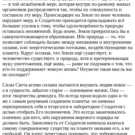
— в той незыблемой мере, которая внутри по-разному живых
организмов распределяется так, чтобы их совокупность и
составила эту меру. Происходящее на Земле по вине человека
нарушает меру, и Создателю приходится прикладывать всё
большие усилия к тому, чтобы одухотворённость природы
оставалась неизменной. Будь иначе, Земля превратилась бы в
самоуничтожающееся образование. Ибо природа — то, что
позволяет соблюдать баланс между внешними и внутренними
силами, или энергетическими потоками, воздействующими на
планету. Вдруг осознав, что Земля ещё существует, и
человечество существует, и природа, хотя и претерпевающая
муку уничтожения, ещё жива, — разве не подумаем о том, что
кто-то поддерживает земную жизнь? Неужели такая мысль вас
не посещает?
Силы Света всеми силами пытаются внушить людям новое —
а в сущности, забытое старое — понимание жизни. Она —
итог творчества демиурга. Но всегда происходило одно и то
же с самым разумным созданием планеты: он начинал
переоценивать себя и вторгался в лабораторию Создателя с
целью отобрать Его полномочия. Это всегда заканчивалось
плачевно для него, ибо нарушения мирового порядка не
должно быть. Зависимость от Создателя начинала казаться
самому совершенному существу на планете оковами его, а не
свободой. Он вдруг переставал понимать, что добровольная