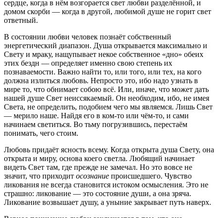
сердце, когда в нём возгорается свет любви разделённой, и
домом скорби — когда в другой, любимой душе не горит свет
ответный.
В состоянии любви человек познаёт собственный
энергетический диапазон. Душа открывается максимально и
Свету и мраку, нащупывает некое собственное «дно» обеих
этих бездн — определяет именно свою степень их
познаваемости. Важно найти то, или того, или тех, на кого
должна излиться любовь. Непросто это, ибо надо узнать в
мире то, что обнимает собою всё. Или, иначе, что может дать
нашей душе Свет неиссякаемый. Он необходим, ибо, не имея
Света, не определить, подобием чего мы являемся. Лишь Свет
— мерило наше. Найдя его в ком-то или чём-то, и сами
начинаем светиться. Во тьму погрузившись, перестаём
понимать, чего стоим.
Любовь придаёт ясность всему. Когда открыта душа Свету, она
открыта и миру, основа коего светла. Любящий начинает
видеть Свет там, где прежде не замечал. Но это вовсе не
значит, что приходит
осознание
происшедшего. Чувство
ликования не всегда становится истоком осмысления. Это не
страшно: ликование — это состояние души, а она зряча.
Ликование возвышает душу, а уныние закрывает путь наверх.