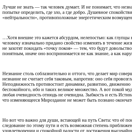
Лучше не знать — так человек думает. И не понимает, что нез
попытке определить, где зло, а где добро. Душевное спокойст
«нейтральности», противоположные энергетическим возмущени
…Хотя внешне это кажется абсурдом, нелепостью: как глупцы н
человеку изначально придано свойство изменять в течение жиз
не захотят покидать «точку покоя» — тем, что будут довольст
понятным, иначе оно воспринимается не как знание, а как на
Незнание столь соблазнительно и оттого, что делает мир со
незнание не считает себя таковым, напротив: оно себя провоз
Неподвижность противостоит динамике, развитию, движению в
беспокойного, ибо и таких великое множество. А вот покой му
любая очевидность отнюдь не очевидна. Зыбкость и есть Истин
что изменяющееся Мироздание не может быть познано окончате
Но вот что важно для души, встающей на путь Света: что её по
следование по этому пути и есть возможная степень приближен
удовлетворении и спокойной радости от достижения высочайш