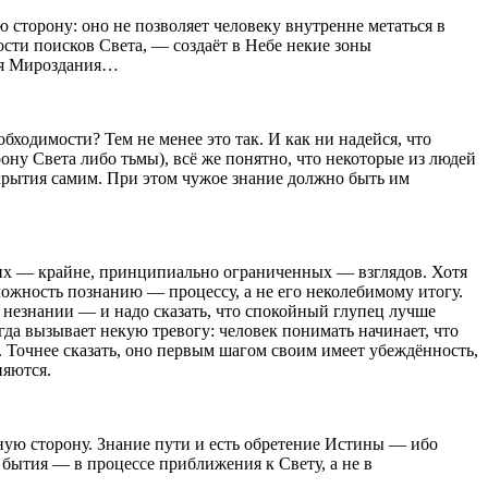
 сторону: оно не позволяет человеку внутренне метаться в
ости поисков Света, — создаёт в Небе некие зоны
для Мироздания…
ходимости? Тем не менее это так. И как ни надейся, что
ону Света либо тьмы), всё же понятно, что некоторые из людей
ткрытия самим. При этом чужое знание должно быть им
щих — крайне, принципиально ограниченных — взглядов. Хотя
ложность познанию — процессу, а не его неколебимому итогу.
незнании — и надо сказать, что спокойный глупец лучше
да вызывает некую тревогу: человек понимать начинает, что
. Точнее сказать, оно первым шагом своим имеет убеждённость,
няются.
жную сторону. Знание пути и есть обретение Истины — ибо
 бытия — в процессе приближения к Свету, а не в