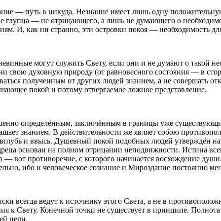
нание — путь в никуда. Незнание имеет лишь одну положительную
вие глупца — не отрицающего, а лишь не думающего о необходим
ям. И, как ни странно, эти островки покоя — необходимость 
евинные могут служить Свету, если они и не думают о такой необ
ни свою духовную природу (от равновесного состояния — в стор
воваться полученным от других людей знанием, а не совершать о
рушающее покой и потому отвергаемое ложное представление.
вершенно определённым, заключённым в границы уже существую
глашает знанием. В действительности же являет собою противопо
глубь и ввысь. Душевный покой подобных людей утверждён на 
дреца основан на полном отрицании неподвижности. Истина всег
а — вот противоречие, с которого начинается восхождение души
льно, ибо и человеческое сознание и Мироздание постоянно ме
иски всегда ведут к источнику этого Света, а не в противополо
ия к Свету. Конечной точки не существует в принципе. Полнота
ей цели.