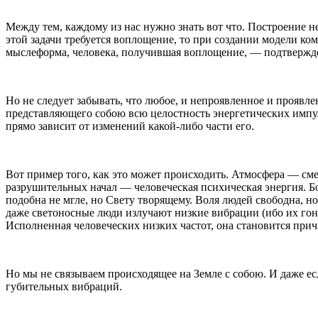
Между тем, каждому из нас нужно знать вот что. Построение н
этой задачи требуется воплощение, то при создании модели ко
мыслеформа, человека, получившая воплощение, — подтвержде
Но не следует забывать, что любое, и непроявленное и проявл
представляющего собою всю целостность энергетических импул
прямо зависит от изменений какой-либо части его.
Вот пример того, как это может происходить. Атмосфера — с
разрушительных начал — человеческая психическая энергия. Боль
подобна не мгле, но Свету творящему. Воля людей свободна, н
даже светоносные люди излучают низкие вибрации (ибо их гон
Исполненная человеческих низких частот, она становится при
Но мы не связываем происходящее на Земле с собою. И даже ес
губительных вибраций.