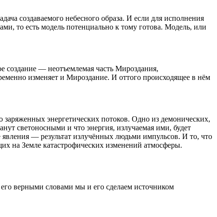
адача создаваемого небесного образа. И если для исполнения
ми, то есть модель потенциально к тому готова. Модель, или
бое создание — неотъемлемая часть Мироздания,
ременно изменяет и Мироздание. И оттого происходящее в нём
 заряженных энергетических потоков. Одно из демонических,
танут светоносными и что энергия, излучаемая ими, будет
 явления — результат излучённых людьми импульсов. И то, что
щих на Земле катастрофических изменений атмосферы.
и его верными словами мы и его сделаем источником