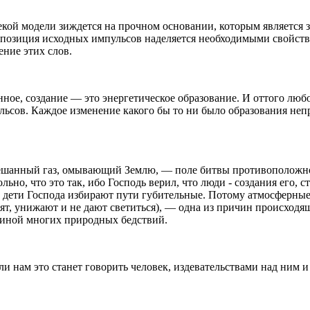
екой модели зиждется на прочном основании, которым является з
мпозиция исходных импульсов наделяется необходимыми свойства
ние этих слов.
енное, создание — это энергетическое образование. И оттого лю
ьсов. Каждое изменение какого бы то ни было образования неп
мешанный газ, омывающий Землю, — поле битвы противоположно
но, что это так, ибо Господь верил, что люди - создания его, с
о дети Господа избирают пути губительные. Потому атмосферные
ят, унижают и не дают светиться), — одна из причин происходя
чиной многих природных бедствий.
ли нам это станет говорить человек, издевательствами над ним 