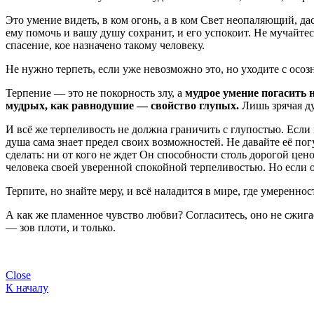
Это умение видеть, в ком огонь, а в ком Свет неопаляющий, 
ему помочь и вашу душу сохранит, и его успокоит. Не мучайтес
спасение, кое назначено такому человеку.
Не нужно терпеть, если уже невозможно это, но уходите с осозн
Терпение — это не покорность злу, а
мудрое умение погасить 
мудрых, как равнодушие — свойство глупых.
Лишь зрячая ду
И всё же терпеливость не должна граничить с глупостью. Если 
душа сама знает предел своих возможностей. Не давайте её пог
сделать: ни от кого не ждет Он способности столь дорогой це
человека своей уверенной спокойной терпеливостью. Но если о
Терпите, но знайте меру, и всё наладится в мире, где умеренн
А как же пламенное чувство любви? Согласитесь, оно не сжигае
— зов плоти, и только.
Close
К началу