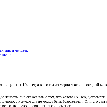
ен мир и человек
ние...»
 они страшны. Но всегда в его глазах мерцает огонь, который мо
ую ясность, она скажет вам о том, что человек к Небу устремлё
н душою, а к лучам зла не может быть безразличен. Они его заста
ее всего, начнутся превращения со временем.