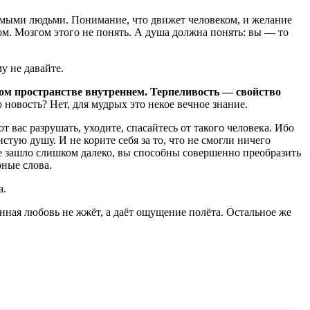
уемыми людьми. Понимание, что движет человеком, и желание
ом. Мозгом этого не понять. А душа должна понять: вы — то
у не давайте.
ном пространстве внутреннем. Терпеливость — свойство
новость? Нет, для мудрых это некое вечное знание.
 вас разрушать, уходите, спасайтесь от такого человека. Ибо
стую душу. И не корите себя за то, что не смогли ничего
 не зашло слишком далеко, вы способны совершенно преобразить
рные слова.
а.
инная любовь не жжёт, а даёт ощущение полёта. Остальное же