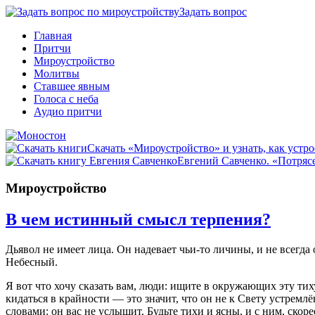
Задать вопрос
Главная
Притчи
Мироустройство
Молитвы
Ставшее явным
Голоса с неба
Аудио притчи
Скачать «Мироустройство» и узнать, как устро
Евгений Савченко. «Потрясе
Мироустройство
В чем истинный смысл терпения?
Дьявол не имеет лица. Он надевает чьи-то личины, и не всегда
Небесный.
Я вот что хочу сказать вам, люди: ищите в окружающих эту тих
кидаться в крайности — это значит, что он не к Свету устремлё
словами: он вас не услышит. Будьте тихи и ясны, и с ним, скор