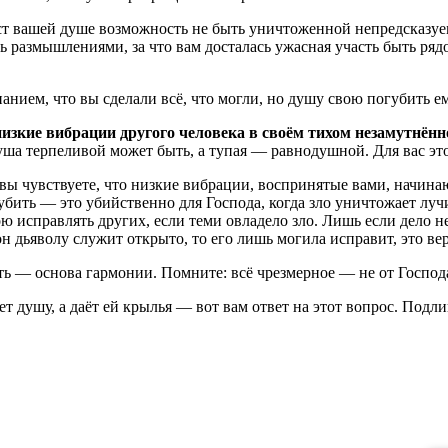
даст вашей душе возможность не быть уничтоженной непредсказ
ь размышлениями, за что вам досталась ужасная участь быть ряд
анием, что вы сделали всё, что могли, но душу свою погубить ем
низкие вибрации другого человека в своём тихом незамутнён
ша терпеливой может быть, а тупая — равнодушной. Для вас это 
вы чувствуете, что низкие вибрации, воспринятые вами, начинают
убить — это убийственно для Господа, когда зло уничтожает лучи
ною исправлять других, если теми овладело зло. Лишь если дело
н дьяволу служит открыто, то его лишь могила исправит, это ве
ость — основа гармонии. Помните: всё чрезмерное — не от Господ
т душу, а даёт ей крылья — вот вам ответ на этот вопрос. Подл